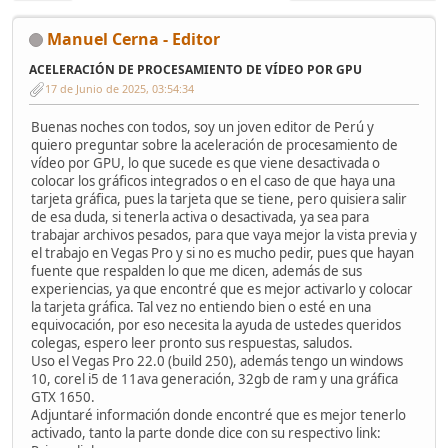
Manuel Cerna - Editor
ACELERACIÓN DE PROCESAMIENTO DE VÍDEO POR GPU
17 de Junio de 2025, 03:54:34
Buenas noches con todos, soy un joven editor de Perú y
quiero preguntar sobre la aceleración de procesamiento de
vídeo por GPU, lo que sucede es que viene desactivada o
colocar los gráficos integrados o en el caso de que haya una
tarjeta gráfica, pues la tarjeta que se tiene, pero quisiera salir
de esa duda, si tenerla activa o desactivada, ya sea para
trabajar archivos pesados, para que vaya mejor la vista previa y
el trabajo en Vegas Pro y si no es mucho pedir, pues que hayan
fuente que respalden lo que me dicen, además de sus
experiencias, ya que encontré que es mejor activarlo y colocar
la tarjeta gráfica. Tal vez no entiendo bien o esté en una
equivocación, por eso necesita la ayuda de ustedes queridos
colegas, espero leer pronto sus respuestas, saludos.
Uso el Vegas Pro 22.0 (build 250), además tengo un windows
10, corel i5 de 11ava generación, 32gb de ram y una gráfica
GTX 1650.
Adjuntaré información donde encontré que es mejor tenerlo
activado, tanto la parte donde dice con su respectivo link: