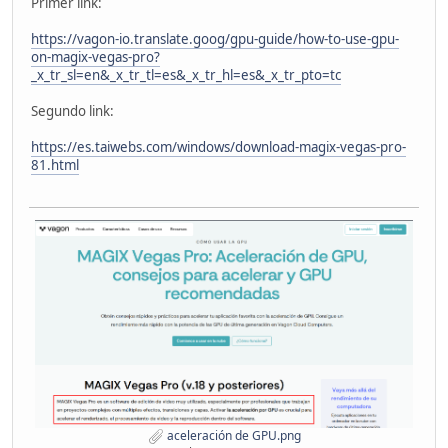
Primer link:
https://vagon-io.translate.goog/gpu-guide/how-to-use-gpu-
on-magix-vegas-pro?
_x_tr_sl=en&_x_tr_tl=es&_x_tr_hl=es&_x_tr_pto=tc
Segundo link:
https://es.taiwebs.com/windows/download-magix-vegas-pro-
81.html
aceleración de GPU.png