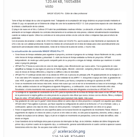
120.44 kB, 1605x884
visto
aceleración.png
116.16 kB, 874x891