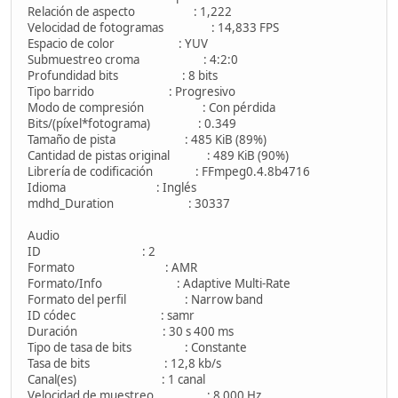
Relación de aspecto : 1,222
Velocidad de fotogramas : 14,833 FPS
Espacio de color : YUV
Submuestreo croma : 4:2:0
Profundidad bits : 8 bits
Tipo barrido : Progresivo
Modo de compresión : Con pérdida
Bits/(píxel*fotograma) : 0.349
Tamaño de pista : 485 KiB (89%)
Cantidad de pistas original : 489 KiB (90%)
Librería de codificación : FFmpeg0.4.8b4716
Idioma : Inglés
mdhd_Duration : 30337
Audio
ID : 2
Formato : AMR
Formato/Info : Adaptive Multi-Rate
Formato del perfil : Narrow band
ID códec : samr
Duración : 30 s 400 ms
Tipo de tasa de bits : Constante
Tasa de bits : 12,8 kb/s
Canal(es) : 1 canal
Velocidad de muestreo : 8 000 Hz