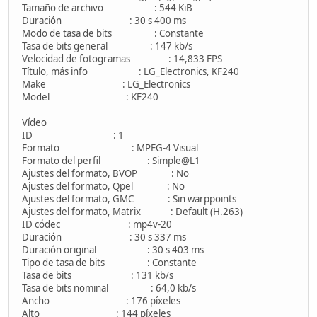
Tamaño de archivo : 544 KiB
Duración : 30 s 400 ms
Modo de tasa de bits : Constante
Tasa de bits general : 147 kb/s
Velocidad de fotogramas : 14,833 FPS
Título, más info : LG_Electronics, KF240
Make : LG_Electronics
Model : KF240
Vídeo
ID : 1
Formato : MPEG-4 Visual
Formato del perfil : Simple@L1
Ajustes del formato, BVOP : No
Ajustes del formato, Qpel : No
Ajustes del formato, GMC : Sin warppoints
Ajustes del formato, Matrix : Default (H.263)
ID códec : mp4v-20
Duración : 30 s 337 ms
Duración original : 30 s 403 ms
Tipo de tasa de bits : Constante
Tasa de bits : 131 kb/s
Tasa de bits nominal : 64,0 kb/s
Ancho : 176 píxeles
Alto : 144 píxeles