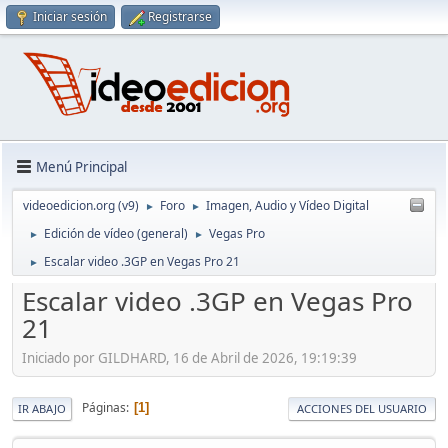
Iniciar sesión
Registrarse
Menú Principal
videoedicion.org (v9)
Foro
Imagen, Audio y Vídeo Digital
►
►
Edición de vídeo (general)
Vegas Pro
►
►
Escalar video .3GP en Vegas Pro 21
►
Escalar video .3GP en Vegas Pro
21
Iniciado por GILDHARD, 16 de Abril de 2026, 19:19:39
Páginas
1
IR ABAJO
ACCIONES DEL USUARIO