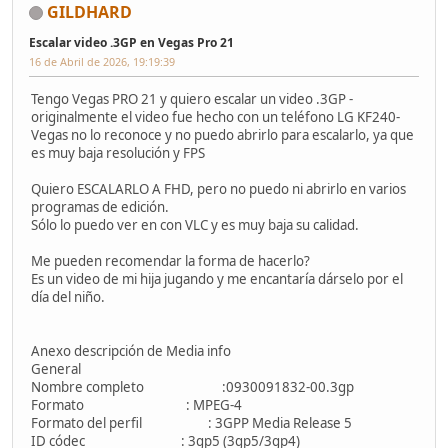
GILDHARD
Escalar video .3GP en Vegas Pro 21
16 de Abril de 2026, 19:19:39
Tengo Vegas PRO 21 y quiero escalar un video .3GP -
originalmente el video fue hecho con un teléfono LG KF240-
Vegas no lo reconoce y no puedo abrirlo para escalarlo, ya que
es muy baja resolución y FPS
Quiero ESCALARLO A FHD, pero no puedo ni abrirlo en varios
programas de edición.
Sólo lo puedo ver en con VLC y es muy baja su calidad.
Me pueden recomendar la forma de hacerlo?
Es un video de mi hija jugando y me encantaría dárselo por el
día del niño.
Anexo descripción de Media info
General
Nombre completo :0930091832-00.3gp
Formato : MPEG-4
Formato del perfil : 3GPP Media Release 5
ID códec : 3gp5 (3gp5/3gp4)