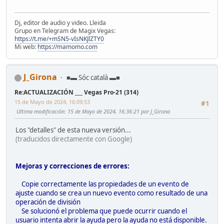
Dj, editor de audio y video. Lleida
Grupo en Telegram de Magix Vegas:
https://t.me/+mSN5-vIsNKJlZTY0
Mi web:
https://mamomo.com
J_Girona
■▬ Sóc català ▬■
Re:ACTUALIZACIÓN ___ Vegas Pro-21 (314)
15 de Mayo de 2024, 16:09:53
#1
Ultima modificación
: 15 de Mayo de 2024, 16:36:21 por J_Girona
Los "detalles" de esta nueva versión...
(traducidos directamente con Google)
Mejoras y correcciones de errores:
Copie correctamente las propiedades de un evento de
ajuste cuando se crea un nuevo evento como resultado de una
operación de división
Se solucionó el problema que puede ocurrir cuando el
usuario intenta abrir la ayuda pero la ayuda no está disponible.