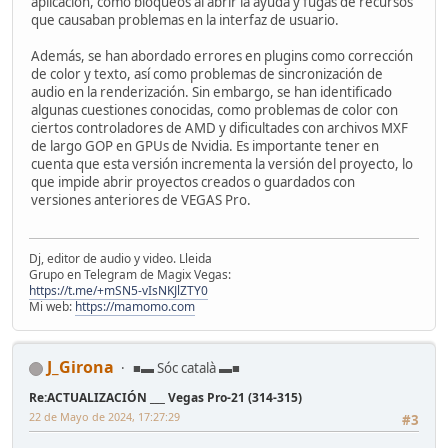
aplicación, como bloqueos al abrir la ayuda y fugas de recursos
que causaban problemas en la interfaz de usuario.
Además, se han abordado errores en plugins como corrección
de color y texto, así como problemas de sincronización de
audio en la renderización. Sin embargo, se han identificado
algunas cuestiones conocidas, como problemas de color con
ciertos controladores de AMD y dificultades con archivos MXF
de largo GOP en GPUs de Nvidia. Es importante tener en
cuenta que esta versión incrementa la versión del proyecto, lo
que impide abrir proyectos creados o guardados con
versiones anteriores de VEGAS Pro.
Dj, editor de audio y video. Lleida
Grupo en Telegram de Magix Vegas:
https://t.me/+mSN5-vIsNKJlZTY0
Mi web:
https://mamomo.com
J_Girona
■▬ Sóc català ▬■
Re:ACTUALIZACIÓN ___ Vegas Pro-21 (314-315)
22 de Mayo de 2024, 17:27:29
#3