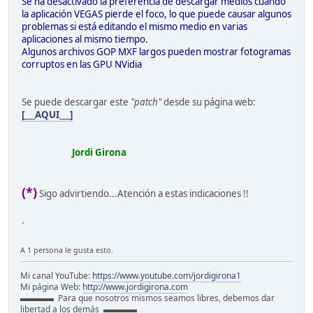
Se ha desactivado la preferencia de descargar medios cuando
la aplicación VEGAS pierde el foco, lo que puede causar algunos
problemas si está editando el mismo medio en varias
aplicaciones al mismo tiempo.
Algunos archivos GOP MXF largos pueden mostrar fotogramas
corruptos en las GPU NVidia
Se puede descargar este
"patch"
desde su página web:
[___AQUI___]
Jordi Girona
(*)
Sigo advirtiendo...Atención a estas indicaciones !!
.
A 1 persona le gusta esto.
Mi canal YouTube:
https://www.youtube.com/jordigirona1
Mi página Web:
http://www.jordigirona.com
▬▬▬▬ Para que nosotros mismos seamos libres, debemos dar
libertad a los demás ▬▬▬▬