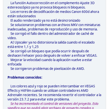
La función Autocorrección en el complemento Ajuste 3D
estereoscópico ya no provoca bloqueos ni bloqueos.
Los errores de decodificación de medios Canon 600d ahora
están solucionados
El audio renderizado ya no está desincronizado
Se solucionaron problemas con archivos MKV con miniaturas
inadecuadas, problemas de reproducción y uso de memoria.
Se corrigió el fallo dentro del administrador de caché de
video.
AI Upscaler ya no distorsiona la salida cuando el escalado
está entre 1,1 y 1,25
Se corrigió un bloqueo que podía ocurrir después de
deshacer/rehacer poco después de volver a enfocar VEGAS.
Mejorar la velocidad cuando la aplicación vuelve a estar
enfocada
Se corrigieron problemas de pixelización de AMD.
Problemas conocidos:
Los colores azul y rojo se pueden intercambiar en VEGAS
Effects y HitFilm cuando se utilizan controladores AMD
Adrenalin recientes. Se recomienda revertir el controlador a la
versión 23.7.2 para evitar este problema.
Se ha incrementado el control de versiones del proyecto. Esto
significa que no podrá abrir archivos de proyecto creados o