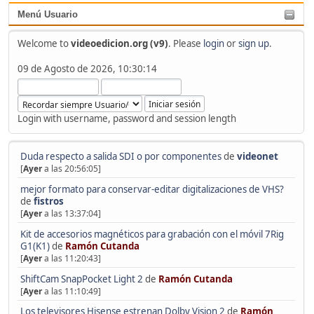
Menú Usuario
Welcome to
videoedicion.org (v9)
. Please
login
or
sign up
.
09 de Agosto de 2026, 10:30:14
Login with username, password and session length
Duda respecto a salida SDI o por componentes
de
videonet
[
Ayer
a las 20:56:05]
mejor formato para conservar-editar digitalizaciones de VHS?
de
fistros
[
Ayer
a las 13:37:04]
Kit de accesorios magnéticos para grabación con el móvil 7Rig
G1(K1)
de
Ramón Cutanda
[
Ayer
a las 11:20:43]
ShiftCam SnapPocket Light 2
de
Ramón Cutanda
[
Ayer
a las 11:10:49]
Los televisores Hisense estrenan Dolby Vision 2
de
Ramón