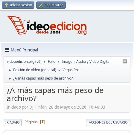
Iniciar sesión
Registrarse
Menú Principal
videoedicion.org (v9)
Foro
Imagen, Audio y Vídeo Digital
►
►
Edición de vídeo (general)
Vegas Pro
►
►
¿A más capas más peso de archivo?
►
¿A más capas más peso de
archivo?
Iniciado por DJ_Finfan, 28 de Mayo de 2026, 16:40:03
Páginas
1
IR ABAJO
ACCIONES DEL USUARIO