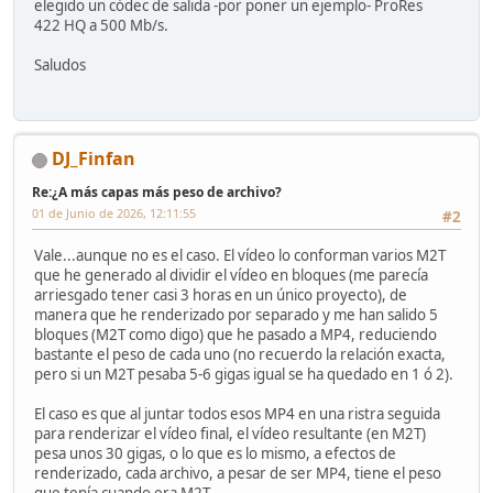
elegido un códec de salida -por poner un ejemplo- ProRes
422 HQ a 500 Mb/s.
Saludos
DJ_Finfan
Re:¿A más capas más peso de archivo?
01 de Junio de 2026, 12:11:55
#2
Vale...aunque no es el caso. El vídeo lo conforman varios M2T
que he generado al dividir el vídeo en bloques (me parecía
arriesgado tener casi 3 horas en un único proyecto), de
manera que he renderizado por separado y me han salido 5
bloques (M2T como digo) que he pasado a MP4, reduciendo
bastante el peso de cada uno (no recuerdo la relación exacta,
pero si un M2T pesaba 5-6 gigas igual se ha quedado en 1 ó 2).
El caso es que al juntar todos esos MP4 en una ristra seguida
para renderizar el vídeo final, el vídeo resultante (en M2T)
pesa unos 30 gigas, o lo que es lo mismo, a efectos de
renderizado, cada archivo, a pesar de ser MP4, tiene el peso
que tenía cuando era M2T.