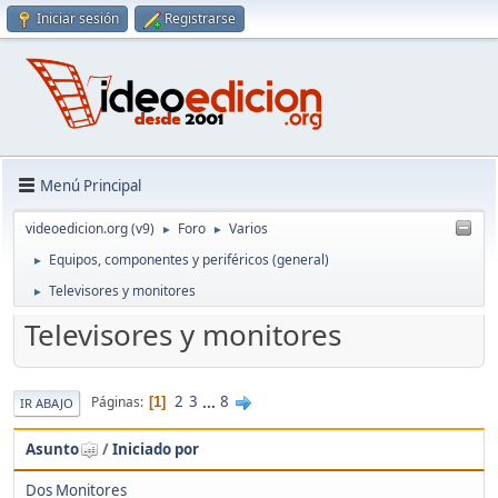
Iniciar sesión
Registrarse
Menú Principal
videoedicion.org (v9)
Foro
Varios
►
►
Equipos, componentes y periféricos (general)
►
Televisores y monitores
►
Televisores y monitores
2
3
...
8
Páginas
1
IR ABAJO
Asunto
/
Iniciado por
Dos Monitores