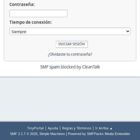
Contraseña:
Tiempo de conexión:
¿Olvidaste tu contraseña?
SMF spam
blocked by CleanTalk
|
|
|
TinyPortal
Ayuda
Reglas y Términos
Ir Arriba ▲
,
|
SMF 2.1.7 © 2026
Simple Machines
Powered by SMFPacks Media Embedder