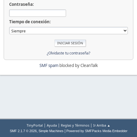
Contraseña:
Tiempo de conexión:
¿Olvidaste tu contraseña?
SMF spam
blocked by CleanTalk
|
|
|
TinyPortal
Ayuda
Reglas y Términos
Ir Arriba ▲
,
|
SMF 2.1.7 © 2026
Simple Machines
Powered by SMFPacks Media Embedder