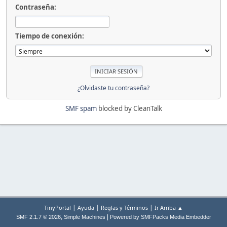
Contraseña:
Tiempo de conexión:
¿Olvidaste tu contraseña?
SMF spam
blocked by CleanTalk
|
|
|
TinyPortal
Ayuda
Reglas y Términos
Ir Arriba ▲
,
|
SMF 2.1.7 © 2026
Simple Machines
Powered by SMFPacks Media Embedder