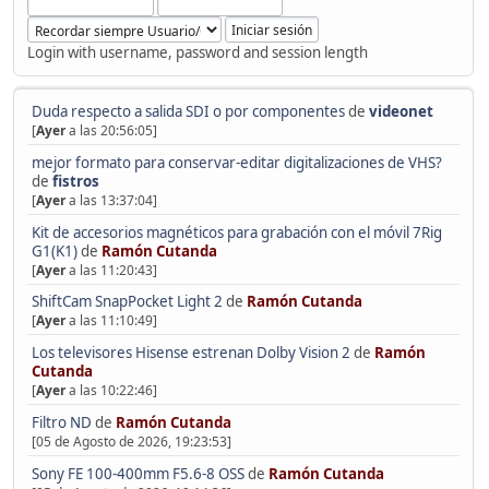
Login with username, password and session length
Duda respecto a salida SDI o por componentes
de
videonet
[
Ayer
a las 20:56:05]
mejor formato para conservar-editar digitalizaciones de VHS?
de
fistros
[
Ayer
a las 13:37:04]
Kit de accesorios magnéticos para grabación con el móvil 7Rig
G1(K1)
de
Ramón Cutanda
[
Ayer
a las 11:20:43]
ShiftCam SnapPocket Light 2
de
Ramón Cutanda
[
Ayer
a las 11:10:49]
Los televisores Hisense estrenan Dolby Vision 2
de
Ramón
Cutanda
[
Ayer
a las 10:22:46]
Filtro ND
de
Ramón Cutanda
[05 de Agosto de 2026, 19:23:53]
Sony FE 100-400mm F5.6-8 OSS
de
Ramón Cutanda