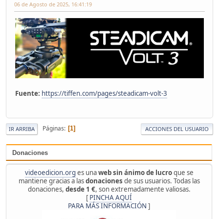
06 de Agosto de 2025, 16:41:19
Fuente:
https://tiffen.com/pages/steadicam-volt-3
Páginas
1
IR ARRIBA
ACCIONES DEL USUARIO
Donaciones
videoedicion.org
es una
web sin ánimo de lucro
que se
mantiene gracias a las
donaciones
de sus usuarios. Todas las
donaciones,
desde 1 €
, son extremadamente valiosas.
[
PINCHA AQUÍ
PARA MÁS INFORMACIÓN
]