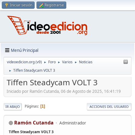
Iniciar sesión
Registrarse
Menú Principal
videoedicion.org (v9)
Foro
Varios
Noticias
►
►
►
Tiffen Steadycam VOLT 3
►
Tiffen Steadycam VOLT 3
Iniciado por Ramón Cutanda, 06 de Agosto de 2025, 16:41:19
Páginas
1
IR ABAJO
ACCIONES DEL USUARIO
Ramón Cutanda
Administrador
Tiffen Steadycam VOLT 3