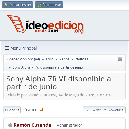
Iniciar sesión
Registrarse
Menú Principal
videoedicion.org (v9)
Foro
Varios
Noticias
►
►
►
Sony Alpha 7R VI disponible a partir de junio
►
Sony Alpha 7R VI disponible a
partir de junio
Iniciado por Ramón Cutanda, 14 de Mayo de 2026, 19:59:38
Páginas
1
IR ABAJO
ACCIONES DEL USUARIO
Ramón Cutanda
Administrador