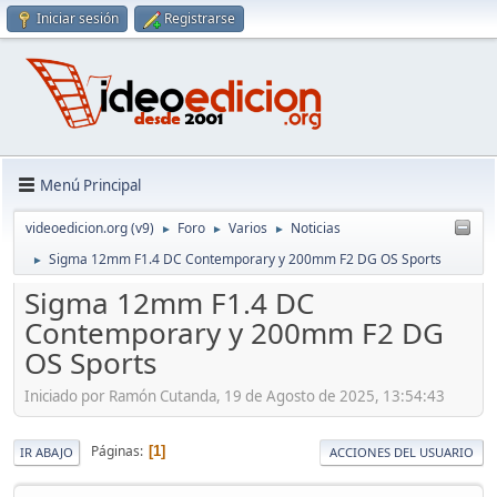
Iniciar sesión
Registrarse
Menú Principal
videoedicion.org (v9)
Foro
Varios
Noticias
►
►
►
Sigma 12mm F1.4 DC Contemporary y 200mm F2 DG OS Sports
►
Sigma 12mm F1.4 DC
Contemporary y 200mm F2 DG
OS Sports
Iniciado por Ramón Cutanda, 19 de Agosto de 2025, 13:54:43
Páginas
1
IR ABAJO
ACCIONES DEL USUARIO