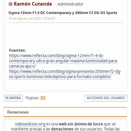
Ramón Cutanda
Administrador
Sigma 12mm F1.4 DC Contemporary y 200mm F2 DG OS Sports
19 de Agosto de 2025, 13:54:43
Fuentes:
https://www.reflecta.com/blog/sigma-12mm-f1-4-dc-
contemporary-ultra-gran-angular-maxima-luminosidad-para-
camaras-aps-c/
https://www.reflecta.com/blog/sigma-presenta-200mm-f2-dg-
os-sports-luminoso-teleobjetivo-para-formato-completo/
Páginas
1
IR ARRIBA
ACCIONES DEL USUARIO
Donaciones
videoedicion.org
es una
web sin ánimo de lucro
que se
mantiene gracias a las
donaciones
de sus usuarios. Todas las