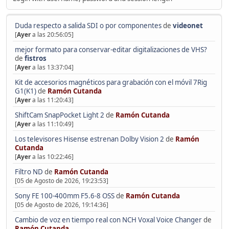
Duda respecto a salida SDI o por componentes
de
videonet
[
Ayer
a las 20:56:05]
mejor formato para conservar-editar digitalizaciones de VHS?
de
fistros
[
Ayer
a las 13:37:04]
Kit de accesorios magnéticos para grabación con el móvil 7Rig
G1(K1)
de
Ramón Cutanda
[
Ayer
a las 11:20:43]
ShiftCam SnapPocket Light 2
de
Ramón Cutanda
[
Ayer
a las 11:10:49]
Los televisores Hisense estrenan Dolby Vision 2
de
Ramón
Cutanda
[
Ayer
a las 10:22:46]
Filtro ND
de
Ramón Cutanda
[05 de Agosto de 2026, 19:23:53]
Sony FE 100-400mm F5.6-8 OSS
de
Ramón Cutanda
[05 de Agosto de 2026, 19:14:36]
Cambio de voz en tiempo real con NCH Voxal Voice Changer
de
Ramón Cutanda