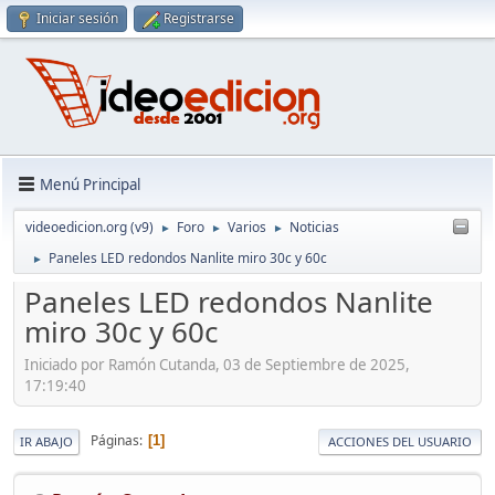
Iniciar sesión
Registrarse
Menú Principal
videoedicion.org (v9)
Foro
Varios
Noticias
►
►
►
Paneles LED redondos Nanlite miro 30c y 60c
►
Paneles LED redondos Nanlite
miro 30c y 60c
Iniciado por Ramón Cutanda, 03 de Septiembre de 2025,
17:19:40
Páginas
1
IR ABAJO
ACCIONES DEL USUARIO