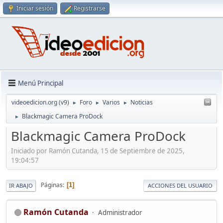
Iniciar sesión
Registrarse
Menú Principal
videoedicion.org (v9)
Foro
Varios
Noticias
►
►
►
Blackmagic Camera ProDock
►
Blackmagic Camera ProDock
Iniciado por Ramón Cutanda, 15 de Septiembre de 2025,
19:04:57
Páginas
1
IR ABAJO
ACCIONES DEL USUARIO
Ramón Cutanda
Administrador