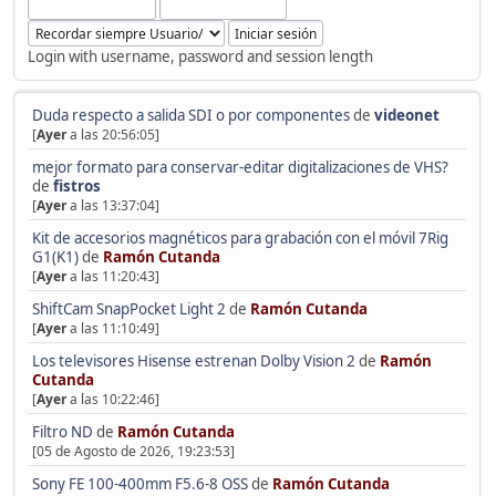
Login with username, password and session length
Duda respecto a salida SDI o por componentes
de
videonet
[
Ayer
a las 20:56:05]
mejor formato para conservar-editar digitalizaciones de VHS?
de
fistros
[
Ayer
a las 13:37:04]
Kit de accesorios magnéticos para grabación con el móvil 7Rig
G1(K1)
de
Ramón Cutanda
[
Ayer
a las 11:20:43]
ShiftCam SnapPocket Light 2
de
Ramón Cutanda
[
Ayer
a las 11:10:49]
Los televisores Hisense estrenan Dolby Vision 2
de
Ramón
Cutanda
[
Ayer
a las 10:22:46]
Filtro ND
de
Ramón Cutanda
[05 de Agosto de 2026, 19:23:53]
Sony FE 100-400mm F5.6-8 OSS
de
Ramón Cutanda