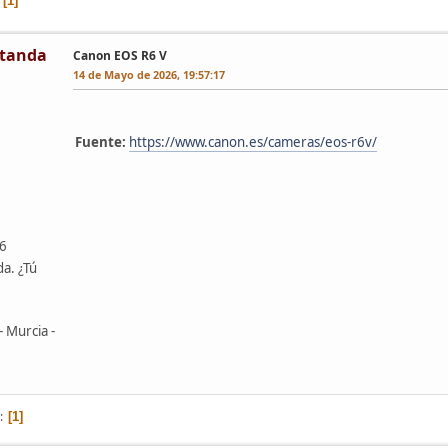
1
tanda
Canon EOS R6 V
14 de Mayo de 2026, 19:57:17
Fuente:
https://www.canon.es/cameras/eos-r6v/
46
da. ¿Tú
- Murcia -
1