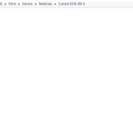
9)
Foro
Varios
Noticias
Canon EOS R6 V
►
►
►
►