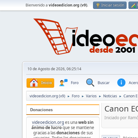
Bienvenido a
videoedicion.org (v9)
.
Iniciar sesión
10 de Agosto de 2026, 06:25:14
Inicio
Foro
Buscar
Acerc
videoedicion.org (v9)
Foro
Varios
Noticias
Canon E
►
►
►
►
Canon E
Donaciones
Iniciado por Ram
videoedicion.org
es una
web sin
ánimo de lucro
que se mantiene
gracias a las
donaciones
de sus
usuarios. Todas las donaciones,