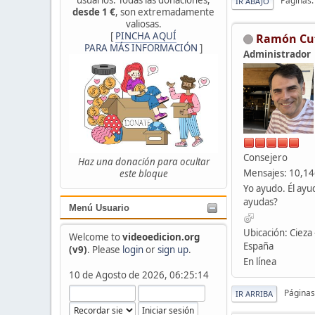
Páginas
IR ABAJO
desde 1 €
, son extremadamente
valiosas.
[
PINCHA AQUÍ
Ramón Cu
PARA MÁS INFORMACIÓN
]
Administrador
Consejero
Haz una donación para ocultar
Mensajes: 10,1
este bloque
Yo ayudo. Él ayu
ayudas?
Menú Usuario
Ubicación: Cieza 
Welcome to
videoedicion.org
España
(v9)
. Please
login
or
sign up
.
En línea
10 de Agosto de 2026, 06:25:14
Páginas
IR ARRIBA