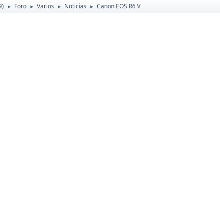
9)
Foro
Varios
Noticias
Canon EOS R6 V
►
►
►
►