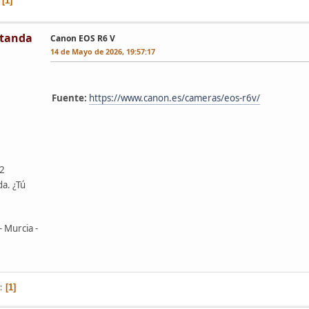
1
tanda
Canon EOS R6 V
14 de Mayo de 2026, 19:57:17
Fuente:
https://www.canon.es/cameras/eos-r6v/
42
da. ¿Tú
- Murcia -
1