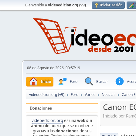
Bienvenido a
videoedicion.org (v9)
.
Iniciar sesión
08 de Agosto de 2026, 00:57:19
Inicio
Foro
Buscar
Acerc
videoedicion.org (v9)
Foro
Varios
Noticias
Canon E
►
►
►
►
Canon E
Donaciones
Iniciado por Ram
videoedicion.org
es una
web sin
ánimo de lucro
que se mantiene
gracias a las
donaciones
de sus
usuarios. Todas las donaciones,