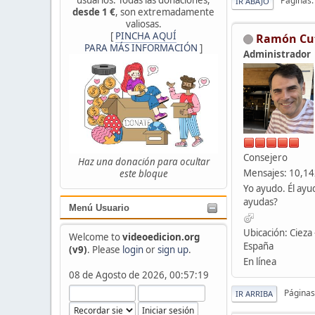
Páginas
IR ABAJO
desde 1 €
, son extremadamente
valiosas.
[
PINCHA AQUÍ
Ramón Cu
PARA MÁS INFORMACIÓN
]
Administrador
Consejero
Haz una donación para ocultar
Mensajes: 10,1
este bloque
Yo ayudo. Él ayu
ayudas?
Menú Usuario
Ubicación: Cieza 
Welcome to
videoedicion.org
España
(v9)
. Please
login
or
sign up
.
En línea
08 de Agosto de 2026, 00:57:19
Páginas
IR ARRIBA