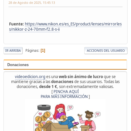
28 de Agosto de 2025, 15:45:13
Fuente:
https://www.nikon.es/es_ES/product/lenses/mirrorles
s/nikkor-z-24-70mm-f2.8-s-ii
Páginas
1
IR ARRIBA
ACCIONES DEL USUARIO
Donaciones
videoedicion.org
es una
web sin ánimo de lucro
que se
mantiene gracias a las
donaciones
de sus usuarios. Todas las
donaciones,
desde 1 €
, son extremadamente valiosas.
[
PINCHA AQUÍ
PARA MÁS INFORMACIÓN
]