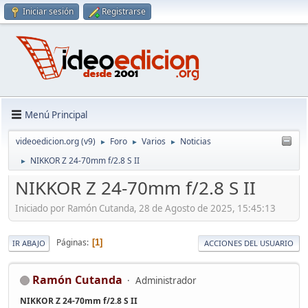
Iniciar sesión
Registrarse
Menú Principal
videoedicion.org (v9)
Foro
Varios
Noticias
►
►
►
NIKKOR Z 24‑70mm f/2.8 S II
►
NIKKOR Z 24‑70mm f/2.8 S II
Iniciado por Ramón Cutanda, 28 de Agosto de 2025, 15:45:13
Páginas
1
IR ABAJO
ACCIONES DEL USUARIO
Ramón Cutanda
Administrador
NIKKOR Z 24‑70mm f/2.8 S II