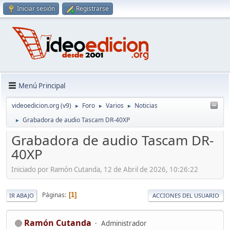
Iniciar sesión
Registrarse
Menú Principal
videoedicion.org (v9)
Foro
Varios
Noticias
►
►
►
Grabadora de audio Tascam DR-40XP
►
Grabadora de audio Tascam DR-
40XP
Iniciado por Ramón Cutanda, 12 de Abril de 2026, 10:26:22
Páginas
1
IR ABAJO
ACCIONES DEL USUARIO
Ramón Cutanda
Administrador