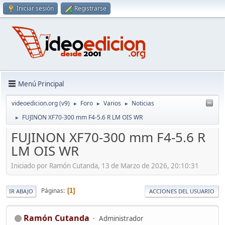
Iniciar sesión
Registrarse
Menú Principal
videoedicion.org (v9)
Foro
Varios
Noticias
►
►
►
FUJINON XF70-300 mm F4-5.6 R LM OIS WR
►
FUJINON XF70-300 mm F4-5.6 R
LM OIS WR
Iniciado por Ramón Cutanda, 13 de Marzo de 2026, 20:10:31
Páginas
1
IR ABAJO
ACCIONES DEL USUARIO
Ramón Cutanda
Administrador