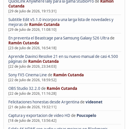
QuickLink AnywhereTally para la gama StudioPro
de
Ramón
Cutanda
[29 de Julio de 2026, 19:15:31]
Subtitle Edit v5.1.0 incorpora una larga lista de novedades y
mejoras
de
Ramón Cutanda
[29 de Julio de 2026, 11:08:10]
En preventa el Beastcage para Samsung Galaxy S26 Ultra
de
Ramón Cutanda
[23 de Julio de 2026, 16:54:18]
Aprende Davinci Resolve 21 en su nuevo manual de casi 4.500
páginas
de
Ramón Cutanda
[22 de Julio de 2026, 23:34:03]
Sony FX5 Cinema Line
de
Ramón Cutanda
[22 de Julio de 2026, 18:59:52]
OBS Studio 32.2.0
de
Ramón Cutanda
[22 de Julio de 2026, 11:16:28]
Felicitaciones honestas desde Argentina
de
videonet
[21 de Julio de 2026, 19:32:11]
Captura y exportacion de video HD
de
Poucopelo
[18 de Julio de 2026, 13:56:42]
Salida 4K HDMI con audio y otras mejoras en Blackmagic