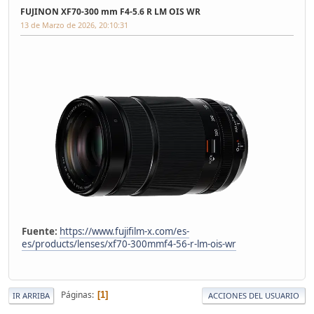
FUJINON XF70-300 mm F4-5.6 R LM OIS WR
13 de Marzo de 2026, 20:10:31
Fuente:
https://www.fujifilm-x.com/es-
es/products/lenses/xf70-300mmf4-56-r-lm-ois-wr
Páginas
1
IR ARRIBA
ACCIONES DEL USUARIO