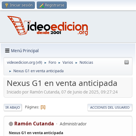
Iniciar sesión
Registrarse
Menú Principal
videoedicion.org (v9)
Foro
Varios
Noticias
►
►
►
Nexus G1 en venta anticipada
►
Nexus G1 en venta anticipada
Iniciado por Ramón Cutanda, 07 de Junio de 2025, 09:27:24
Páginas
1
IR ABAJO
ACCIONES DEL USUARIO
Ramón Cutanda
Administrador
Nexus G1 en venta anticipada