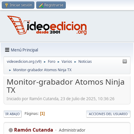
Iniciar sesión
Registrarse
Menú Principal
videoedicion.org (v9)
Foro
Varios
Noticias
►
►
►
Monitor-grabador Atomos Ninja TX
►
Monitor-grabador Atomos Ninja
TX
Iniciado por Ramón Cutanda, 23 de Julio de 2025, 10:36:26
Páginas
1
IR ABAJO
ACCIONES DEL USUARIO
Ramón Cutanda
Administrador