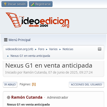
Iniciar sesión
Registrarse
Menú Principal
videoedicion.org (v9)
Foro
Varios
Noticias
►
►
►
Nexus G1 en venta anticipada
►
Nexus G1 en venta anticipada
Iniciado por Ramón Cutanda, 07 de Junio de 2025, 09:27:24
Páginas
1
IR ABAJO
ACCIONES DEL USUARIO
Ramón Cutanda
Administrador
Nexus G1 en venta anticipada