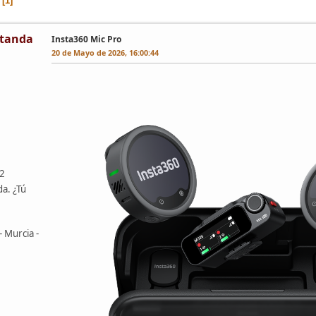
1
tanda
Insta360 Mic Pro
20 de Mayo de 2026, 16:00:44
42
da. ¿Tú
- Murcia -