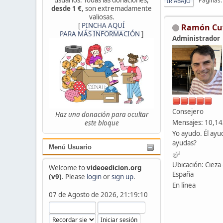
Páginas
IR ABAJO
desde 1 €
, son extremadamente
valiosas.
[
PINCHA AQUÍ
Ramón Cu
PARA MÁS INFORMACIÓN
]
Administrador
Consejero
Haz una donación para ocultar
Mensajes: 10,1
este bloque
Yo ayudo. Él ayu
ayudas?
Menú Usuario
Ubicación: Cieza 
Welcome to
videoedicion.org
España
(v9)
. Please
login
or
sign up
.
En línea
07 de Agosto de 2026, 21:19:10