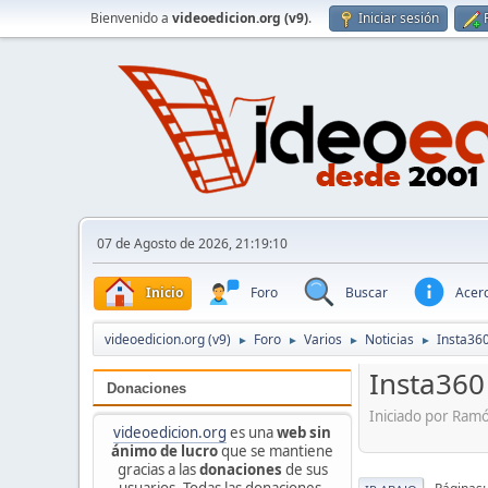
Bienvenido a
videoedicion.org (v9)
.
Iniciar sesión
07 de Agosto de 2026, 21:19:10
Inicio
Foro
Buscar
Acerc
videoedicion.org (v9)
Foro
Varios
Noticias
Insta360
►
►
►
►
Insta360
Donaciones
Iniciado por Ram
videoedicion.org
es una
web sin
ánimo de lucro
que se mantiene
gracias a las
donaciones
de sus
usuarios. Todas las donaciones,