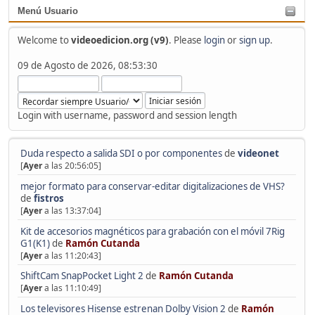
Menú Usuario
Welcome to
videoedicion.org (v9)
. Please
login
or
sign up
.
09 de Agosto de 2026, 08:53:30
Login with username, password and session length
Duda respecto a salida SDI o por componentes
de
videonet
[
Ayer
a las 20:56:05]
mejor formato para conservar-editar digitalizaciones de VHS?
de
fistros
[
Ayer
a las 13:37:04]
Kit de accesorios magnéticos para grabación con el móvil 7Rig
G1(K1)
de
Ramón Cutanda
[
Ayer
a las 11:20:43]
ShiftCam SnapPocket Light 2
de
Ramón Cutanda
[
Ayer
a las 11:10:49]
Los televisores Hisense estrenan Dolby Vision 2
de
Ramón