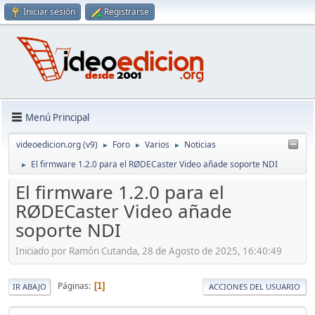
Iniciar sesión
Registrarse
Menú Principal
videoedicion.org (v9)
Foro
Varios
Noticias
►
►
►
El firmware 1.2.0 para el RØDECaster Video añade soporte NDI
►
El firmware 1.2.0 para el
RØDECaster Video añade
soporte NDI
Iniciado por Ramón Cutanda, 28 de Agosto de 2025, 16:40:49
Páginas
1
IR ABAJO
ACCIONES DEL USUARIO