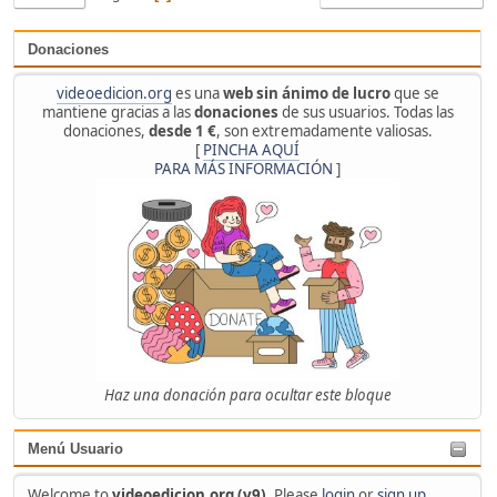
Donaciones
videoedicion.org
es una
web sin ánimo de lucro
que se
mantiene gracias a las
donaciones
de sus usuarios. Todas las
donaciones,
desde 1 €
, son extremadamente valiosas.
[
PINCHA AQUÍ
PARA MÁS INFORMACIÓN
]
Haz una donación para ocultar este bloque
Menú Usuario
Welcome to
videoedicion.org (v9)
. Please
login
or
sign up
.