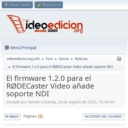
Iniciar sesión
Registrarse
Menú Principal
videoedicion.org (v9)
Foro
Varios
Noticias
►
►
►
El firmware 1.2.0 para el RØDECaster Video añade soporte NDI
►
El firmware 1.2.0 para el
RØDECaster Video añade
soporte NDI
Iniciado por Ramón Cutanda, 28 de Agosto de 2025, 16:40:49
Páginas
1
IR ABAJO
ACCIONES DEL USUARIO