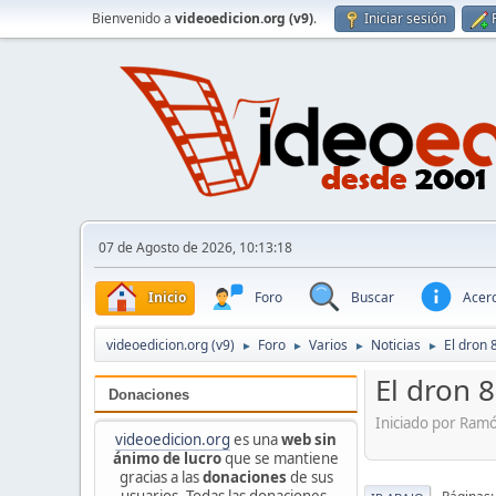
Bienvenido a
videoedicion.org (v9)
.
Iniciar sesión
07 de Agosto de 2026, 10:13:18
Inicio
Foro
Buscar
Acerc
videoedicion.org (v9)
Foro
Varios
Noticias
El dron 
►
►
►
►
El dron 8
Donaciones
Iniciado por Ram
videoedicion.org
es una
web sin
ánimo de lucro
que se mantiene
gracias a las
donaciones
de sus
usuarios. Todas las donaciones,