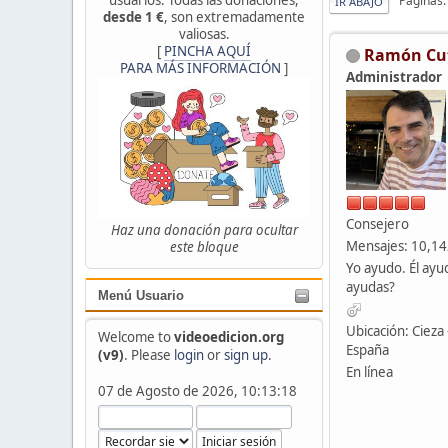
Páginas
IR ABAJO
desde 1 €
, son extremadamente
valiosas.
[
PINCHA AQUÍ
Ramón Cu
PARA MÁS INFORMACIÓN
]
Administrador
Consejero
Haz una donación para ocultar
Mensajes: 10,1
este bloque
Yo ayudo. Él ayu
ayudas?
Menú Usuario
Ubicación: Cieza 
Welcome to
videoedicion.org
España
(v9)
. Please
login
or
sign up
.
En línea
07 de Agosto de 2026, 10:13:18