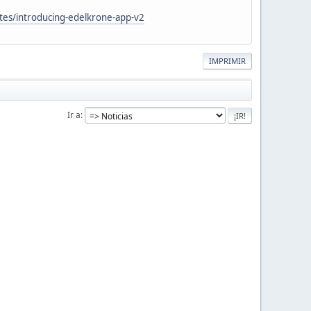
tes/introducing-edelkrone-app-v2
IMPRIMIR
Ir a