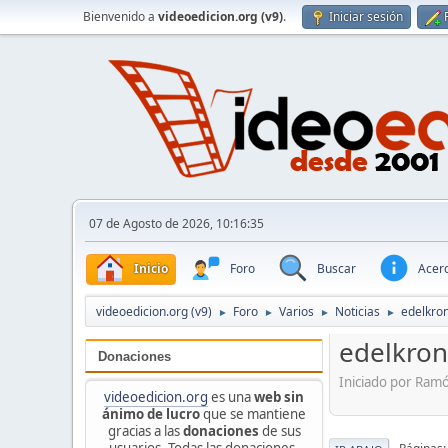
Bienvenido a
videoedicion.org (v9)
.
Iniciar sesión
07 de Agosto de 2026, 10:16:35
Inicio
Foro
Buscar
Acerc
videoedicion.org (v9)
Foro
Varios
Noticias
edelkro
►
►
►
►
edelkron
Donaciones
Iniciado por Ram
videoedicion.org
es una
web sin
ánimo de lucro
que se mantiene
gracias a las
donaciones
de sus
usuarios. Todas las donaciones,