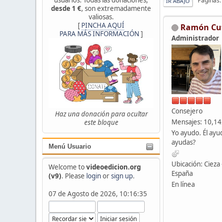
Páginas
IR ABAJO
desde 1 €
, son extremadamente
valiosas.
[
PINCHA AQUÍ
Ramón Cu
PARA MÁS INFORMACIÓN
]
Administrador
Consejero
Haz una donación para ocultar
Mensajes: 10,1
este bloque
Yo ayudo. Él ayu
ayudas?
Menú Usuario
Ubicación: Cieza 
Welcome to
videoedicion.org
España
(v9)
. Please
login
or
sign up
.
En línea
07 de Agosto de 2026, 10:16:35