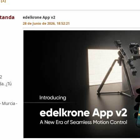
1
tanda
edelkrone App v2
28 de Junio de 2026, 18:52:21
42
da. ¿Tú
- Murcia -