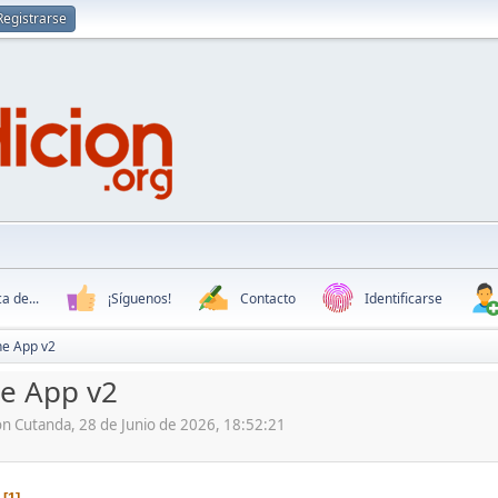
Registrarse
a de...
¡Síguenos!
Contacto
Identificarse
ne App v2
e App v2
ón Cutanda, 28 de Junio de 2026, 18:52:21