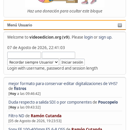
Haz una donación para ocultar este bloque
Menú Usuario
Welcome to
videoedicion.org (v9)
. Please
login
or
sign up
.
07 de Agosto de 2026, 22:41:03
Login with username, password and session length
mejor formato para conservar-editar digitalizaciones de VHS?
de
fistros
[
Hoy
a las 09:46:42]
Duda respecto a salida SDI o por componentes
de
Poucopelo
[
Hoy
a las 09:43:32]
Filtro ND
de
Ramón Cutanda
[05 de Agosto de 2026, 19:23:53]
Sony FE 100-400mm F5.6-8 OSS
de
Ramón Cutanda