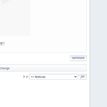
qr/
IMPRIMIR
Xchange
Ir a