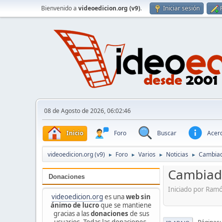
Bienvenido a
videoedicion.org (v9)
.
Iniciar sesión
08 de Agosto de 2026, 06:02:46
Inicio
Foro
Buscar
Acerc
videoedicion.org (v9)
Foro
Varios
Noticias
Cambiad
►
►
►
►
Cambiado
Donaciones
Iniciado por Ramó
videoedicion.org
es una
web sin
ánimo de lucro
que se mantiene
gracias a las
donaciones
de sus
usuarios. Todas las donaciones,