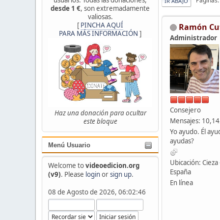
Páginas
IR ABAJO
desde 1 €
, son extremadamente
valiosas.
[
PINCHA AQUÍ
Ramón Cu
PARA MÁS INFORMACIÓN
]
Administrador
Consejero
Haz una donación para ocultar
Mensajes: 10,1
este bloque
Yo ayudo. Él ayu
ayudas?
Menú Usuario
Ubicación: Cieza 
Welcome to
videoedicion.org
España
(v9)
. Please
login
or
sign up
.
En línea
08 de Agosto de 2026, 06:02:46