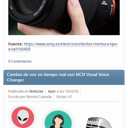
Fuente:
https://www.sony.es/electronics/lentes-montura-tipo-
e/sel100400
0 Comentarios
Cambio de voz en tiempo real con NCH Voxal Voice
Changer
Publicado en
Noticias
Ayer
a las 19:03:50
Escrito por Ramón Cutanda
Visitas: 41