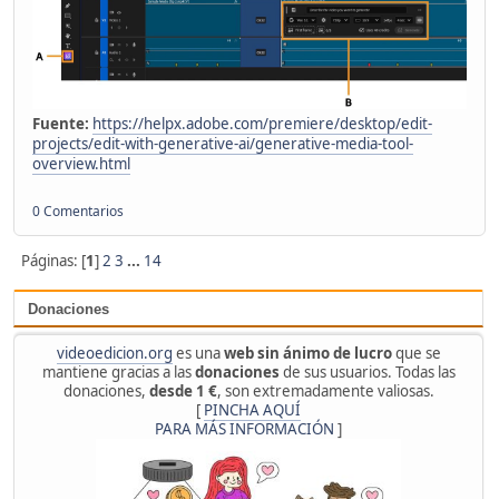
Fuente:
https://helpx.adobe.com/premiere/desktop/edit-
projects/edit-with-generative-ai/generative-media-tool-
overview.html
0 Comentarios
Páginas: [
1
]
2
3
...
14
Donaciones
videoedicion.org
es una
web sin ánimo de lucro
que se
mantiene gracias a las
donaciones
de sus usuarios. Todas las
donaciones,
desde 1 €
, son extremadamente valiosas.
[
PINCHA AQUÍ
PARA MÁS INFORMACIÓN
]