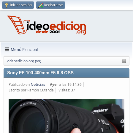
Iniciar sesión
Registrarse
Menú Principal
videoedicion.org (v9)
Sony FE 100-400mm F5.6-8 OSS
Publicado en
Noticias
Ayer
a las 19:14:36
Escrito por Ramón Cutanda
Visitas: 37