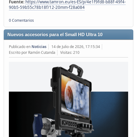
Fuente:
https://www.tamron.eu/es-ES/p/4e1f9fd8-b88f-49f4-
90b5-59b55c78b18f/12-20mm-f28a084
0 Comentarios
Nuevos accesorios para el Small HD Ultra 10
Publicado en
Noticias
14 de Julio de 2026, 17:15:34
Escrito por Ramón Cutanda
Visitas: 210