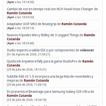
[
Ayer
a las 19:14:36]
Cambio de voz en tiempo real con NCH Voxal Voice Changer
de
Ramón Cutanda
[
Ayer
a las 19:03:50]
Adaptador DOF MK3 de Beastgrip
de
Ramón Cutanda
[
Ayer
a las 18:59:19]
Nuevos trípodes Wes y Ridley de 3 Legged Things
de
Ramón
Cutanda
[
Ayer
a las 18:55:46]
Duda respecto a salida SDI o por componentes
de
videonet
[01 de Agosto de 2026, 21:04:21]
QuickLink AnywhereTally para la gama StudioPro
de
Ramón
Cutanda
[29 de Julio de 2026, 19:15:31]
Subtitle Edit v5.1.0 incorpora una larga lista de novedades y
mejoras
de
Ramón Cutanda
[29 de Julio de 2026, 11:08:10]
En preventa el Beastcage para Samsung Galaxy S26 Ultra
de
Ramón Cutanda
[23 de Julio de 2026, 16:54:18]