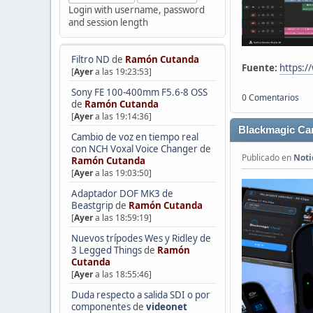
Login with username, password
and session length
Filtro ND
de
Ramón Cutanda
Fuente:
https:
[
Ayer
a las 19:23:53]
Sony FE 100-400mm F5.6-8 OSS
0 Comentarios
de
Ramón Cutanda
[
Ayer
a las 19:14:36]
Blackmagic Cam
Cambio de voz en tiempo real
con NCH Voxal Voice Changer
de
Publicado en
Noti
Ramón Cutanda
[
Ayer
a las 19:03:50]
Adaptador DOF MK3 de
Beastgrip
de
Ramón Cutanda
[
Ayer
a las 18:59:19]
Nuevos trípodes Wes y Ridley de
3 Legged Things
de
Ramón
Cutanda
[
Ayer
a las 18:55:46]
Duda respecto a salida SDI o por
componentes
de
videonet