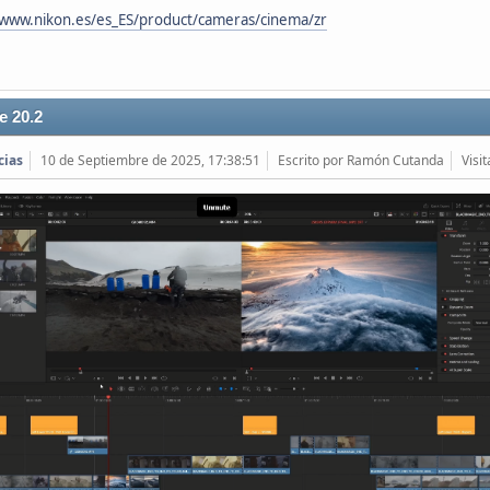
/www.nikon.es/es_ES/product/cameras/cinema/zr
e 20.2
cias
10 de Septiembre de 2025, 17:38:51
Escrito por Ramón Cutanda
Visi