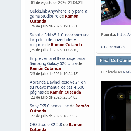
[01 de Agosto de 2026, 21:04:21]
QuickLink AnywhereTally para la
gama StudioPro
de
Ramón
Cutanda
[29 de Julio de 2026, 19:15:31]
Fuente:
https:/
Subtitle Edit v5.1.0 incorpora una
larga lista de novedades y
mejoras
de
Ramón Cutanda
0 Comentarios
[29 de Julio de 2026, 11:08:10]
En preventa el Beastcage para
Final Cut Came
Samsung Galaxy S26 Ultra
de
Ramón Cutanda
Publicado en
Noti
[23 de Julio de 2026, 16:54:18]
Aprende Davinci Resolve 21 en
su nuevo manual de casi 4.500
páginas
de
Ramón Cutanda
[22 de Julio de 2026, 23:34:03]
Sony FX5 Cinema Line
de
Ramón
Cutanda
[22 de Julio de 2026, 18:59:52]
OBS Studio 32.2.0
de
Ramón
Cutanda