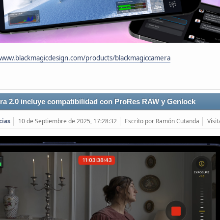
/www.blackmagicdesign.com/products/blackmagiccamera
ra 2.0 incluye compatibilidad con ProRes RAW y Genlock
cias
10 de Septiembre de 2025, 17:28:32
Escrito por Ramón Cutanda
Visi