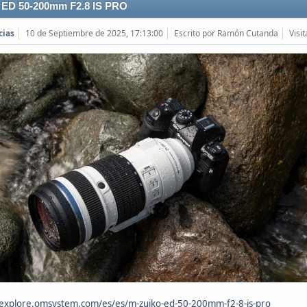
l ED 50-200mm F2.8 IS PRO
cias
10 de Septiembre de 2025, 17:13:00
Escrito por Ramón Cutanda
Visi
/explore.omsystem.com/es/es/m-zuiko-ed-50-200mm-f2-8-is-pro