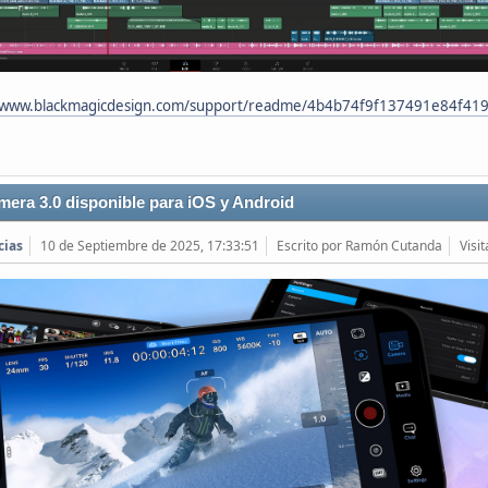
//www.blackmagicdesign.com/support/readme/4b4b74f9f137491e84f41
era 3.0 disponible para iOS y Android
cias
10 de Septiembre de 2025, 17:33:51
Escrito por Ramón Cutanda
Visi