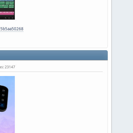
95b5aa50268
tas: 23147