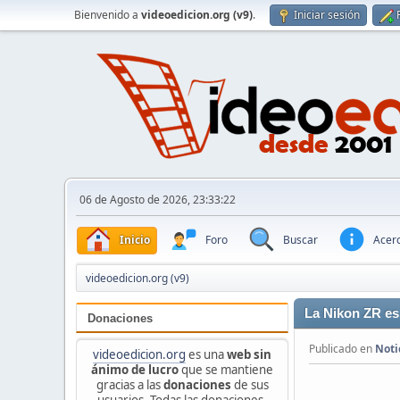
Bienvenido a
videoedicion.org (v9)
.
Iniciar sesión
06 de Agosto de 2026, 23:33:22
Inicio
Foro
Buscar
Acerc
videoedicion.org (v9)
La Nikon ZR es
Donaciones
Publicado en
Noti
videoedicion.org
es una
web sin
ánimo de lucro
que se mantiene
gracias a las
donaciones
de sus
usuarios. Todas las donaciones,