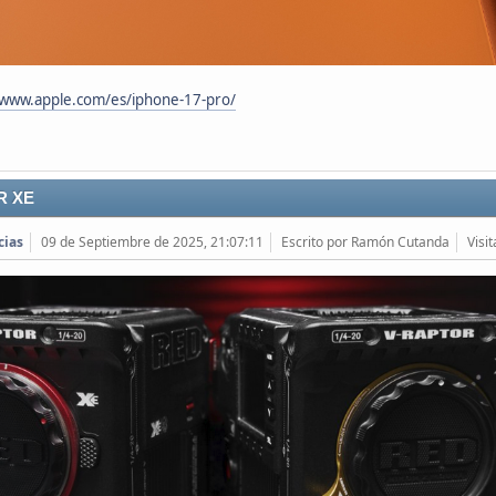
/www.apple.com/es/iphone-17-pro/
R XE
cias
09 de Septiembre de 2025, 21:07:11
Escrito por Ramón Cutanda
Visi