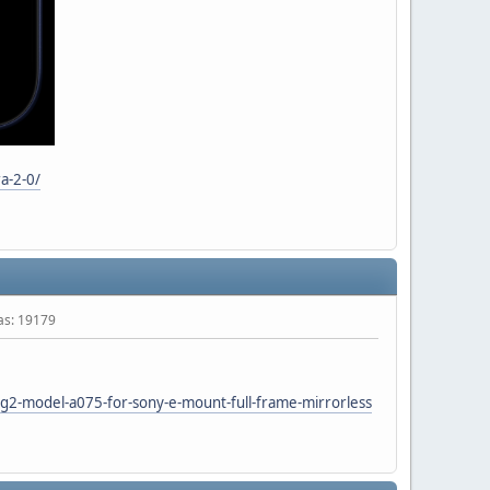
a-2-0/
tas: 19179
2-model-a075-for-sony-e-mount-full-frame-mirrorless