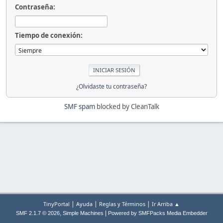
Contraseña:
Tiempo de conexión:
¿Olvidaste tu contraseña?
SMF spam
blocked by CleanTalk
|
|
|
TinyPortal
Ayuda
Reglas y Términos
Ir Arriba ▲
,
|
SMF 2.1.7 © 2026
Simple Machines
Powered by SMFPacks Media Embedder