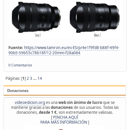
Fuente:
https://www.tamron.eu/es-ES/p/4e1f9fd8-b88f-49f4-
90b5-59b55c78b18f/12-20mm-f28a084
0 Comentarios
Páginas: [
1
]
2
3
...
14
Donaciones
videoedicion.org
es una
web sin ánimo de lucro
que se
mantiene gracias a las
donaciones
de sus usuarios. Todas las
donaciones,
desde 1 €
, son extremadamente valiosas.
[
PINCHA AQUÍ
PARA MÁS INFORMACIÓN
]