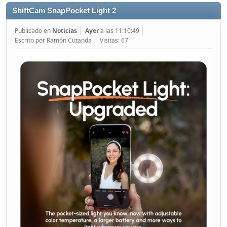
ShiftCam SnapPocket Light 2
Publicado en
Noticias
Ayer
a las 11:10:49
Escrito por Ramón Cutanda
Visitas: 67