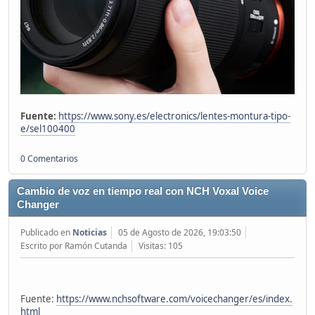
Fuente:
https://www.sony.es/electronics/lentes-montura-tipo-
e/sel100400
0 Comentarios
Cambio de voz en tiempo real con NCH Voxal Voice
Changer
Publicado en
Noticias
05 de Agosto de 2026, 19:03:50
Escrito por Ramón Cutanda
Visitas: 105
Fuente:
https://www.nchsoftware.com/voicechanger/es/index.
html