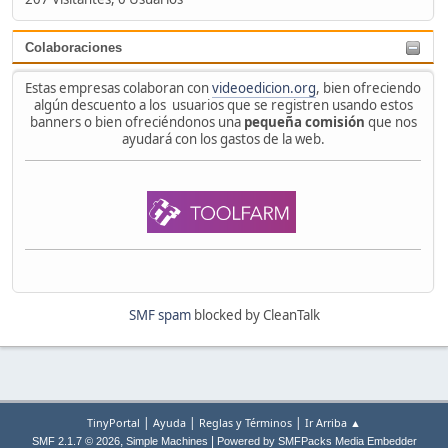
Colaboraciones
Estas empresas colaboran con
videoedicion.org
, bien ofreciendo
algún descuento a los usuarios que se registren usando estos
banners o bien ofreciéndonos una
pequeña comisión
que nos
ayudará con los gastos de la web.
SMF spam
blocked by CleanTalk
|
|
|
TinyPortal
Ayuda
Reglas y Términos
Ir Arriba ▲
,
|
SMF 2.1.7 © 2026
Simple Machines
Powered by SMFPacks Media Embedder