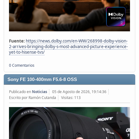
Fuente:
https://news.dolby.com/en-WW/268998-dolby-vision-
2-arrives-bringing-dolby-s-most-advanced-picture-experience-
yet-to-hisense-tvs/
0 Comentarios
Sony FE 100-400mm F5.6-8 OSS
Publicado en
Noticias
05 de Agosto de 2026, 19:14:36
Escrito por Ramón Cutanda
Visitas: 113