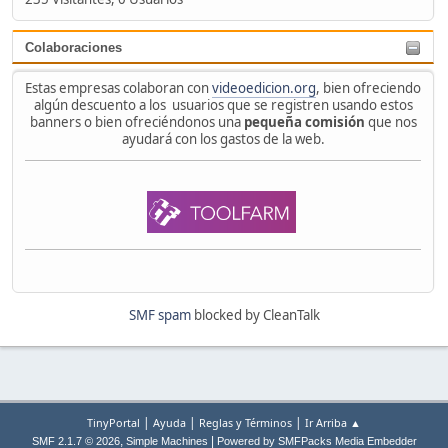
Colaboraciones
Estas empresas colaboran con
videoedicion.org
, bien ofreciendo
algún descuento a los usuarios que se registren usando estos
banners o bien ofreciéndonos una
pequeña comisión
que nos
ayudará con los gastos de la web.
SMF spam
blocked by CleanTalk
|
|
|
TinyPortal
Ayuda
Reglas y Términos
Ir Arriba ▲
,
|
SMF 2.1.7 © 2026
Simple Machines
Powered by SMFPacks Media Embedder