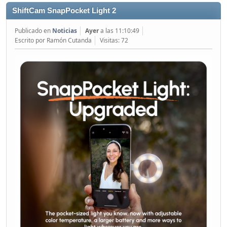
ShiftCam SnapPocket Light 2
Publicado en
Noticias
Ayer
a las 11:10:49
Escrito por Ramón Cutanda
Visitas: 72