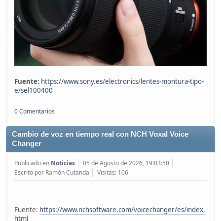
Fuente:
https://www.sony.es/electronics/lentes-montura-tipo-
e/sel100400
0 Comentarios
Cambio de voz en tiempo real con NCH Voxal Voice
Changer
Publicado en
Noticias
05 de Agosto de 2026, 19:03:50
Escrito por Ramón Cutanda
Visitas: 106
Fuente:
https://www.nchsoftware.com/voicechanger/es/index.
html