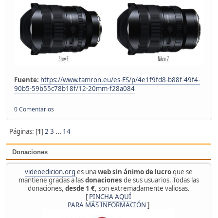
Fuente:
https://www.tamron.eu/es-ES/p/4e1f9fd8-b88f-49f4-
90b5-59b55c78b18f/12-20mm-f28a084
0 Comentarios
Páginas: [
1
]
2
3
...
14
Donaciones
videoedicion.org
es una
web sin ánimo de lucro
que se
mantiene gracias a las
donaciones
de sus usuarios. Todas las
donaciones,
desde 1 €
, son extremadamente valiosas.
[
PINCHA AQUÍ
PARA MÁS INFORMACIÓN
]