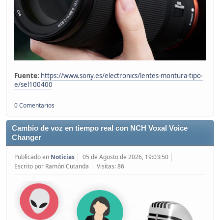
Fuente:
https://www.sony.es/electronics/lentes-montura-tipo-
e/sel100400
0 Comentarios
Cambio de voz en tiempo real con NCH Voxal Voice
Changer
Publicado en
Noticias
05 de Agosto de 2026, 19:03:50
Escrito por Ramón Cutanda
Visitas: 86