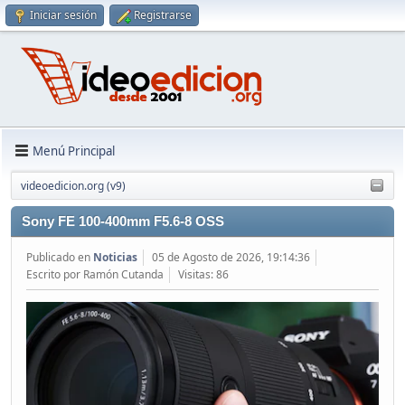
Iniciar sesión
Registrarse
Menú Principal
videoedicion.org (v9)
Sony FE 100-400mm F5.6-8 OSS
Publicado en
Noticias
05 de Agosto de 2026, 19:14:36
Escrito por Ramón Cutanda
Visitas: 86