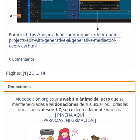
Fuente:
https://helpx.adobe.com/premiere/desktop/edit-
projects/edit-with-generative-ai/generative-media-tool-
overview.html
0 Comentarios
Páginas: [
1
]
2
3
...
14
Donaciones
videoedicion.org
es una
web sin ánimo de lucro
que se
mantiene gracias a las
donaciones
de sus usuarios. Todas las
donaciones,
desde 1 €
, son extremadamente valiosas.
[
PINCHA AQUÍ
PARA MÁS INFORMACIÓN
]