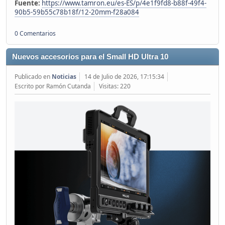
Fuente:
https://www.tamron.eu/es-ES/p/4e1f9fd8-b88f-49f4-
90b5-59b55c78b18f/12-20mm-f28a084
0 Comentarios
Nuevos accesorios para el Small HD Ultra 10
Publicado en
Noticias
14 de Julio de 2026, 17:15:34
Escrito por Ramón Cutanda
Visitas: 220