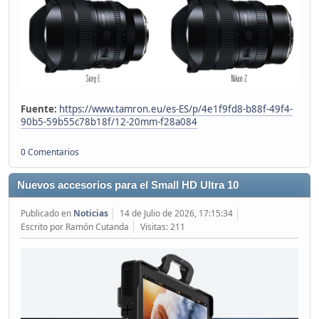
Fuente:
https://www.tamron.eu/es-ES/p/4e1f9fd8-b88f-49f4-
90b5-59b55c78b18f/12-20mm-f28a084
0 Comentarios
Nuevos accesorios para el Small HD Ultra 10
Publicado en
Noticias
14 de Julio de 2026, 17:15:34
Escrito por Ramón Cutanda
Visitas: 211