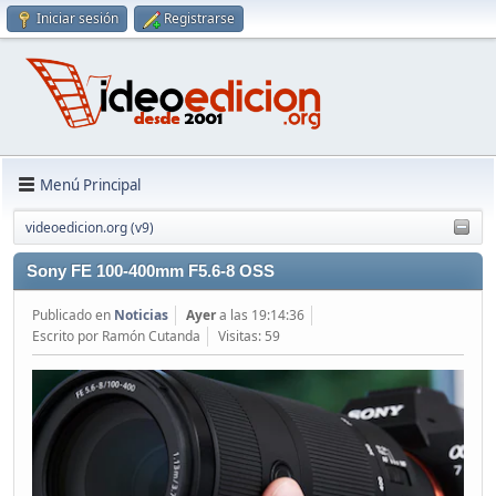
Iniciar sesión
Registrarse
Menú Principal
videoedicion.org (v9)
Sony FE 100-400mm F5.6-8 OSS
Publicado en
Noticias
Ayer
a las 19:14:36
Escrito por Ramón Cutanda
Visitas: 59