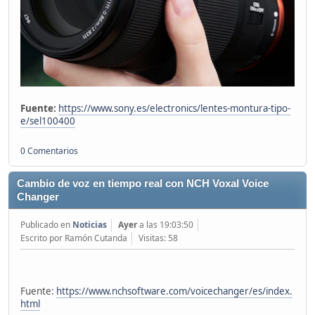
Fuente:
https://www.sony.es/electronics/lentes-montura-tipo-
e/sel100400
0 Comentarios
Cambio de voz en tiempo real con NCH Voxal Voice
Changer
Publicado en
Noticias
Ayer
a las 19:03:50
Escrito por Ramón Cutanda
Visitas: 58
Fuente:
https://www.nchsoftware.com/voicechanger/es/index.
html