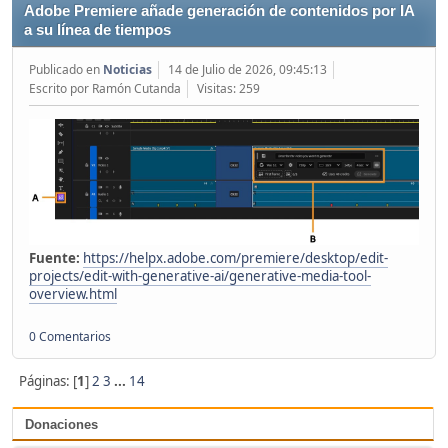
Adobe Premiere añade generación de contenidos por IA
a su línea de tiempos
Publicado en
Noticias
14 de Julio de 2026, 09:45:13
Escrito por Ramón Cutanda
Visitas: 259
Fuente:
https://helpx.adobe.com/premiere/desktop/edit-
projects/edit-with-generative-ai/generative-media-tool-
overview.html
0 Comentarios
Páginas: [
1
]
2
3
...
14
Donaciones