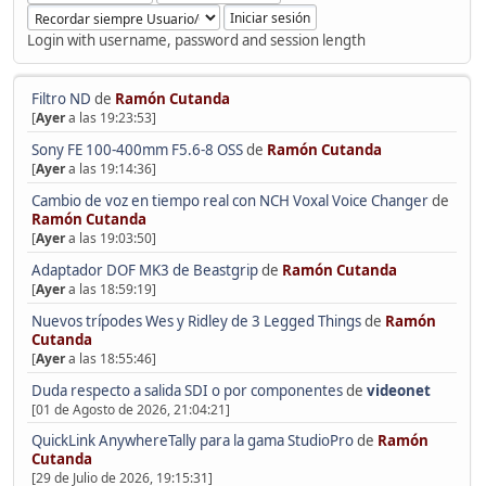
Login with username, password and session length
Filtro ND
de
Ramón Cutanda
[
Ayer
a las 19:23:53]
Sony FE 100-400mm F5.6-8 OSS
de
Ramón Cutanda
[
Ayer
a las 19:14:36]
Cambio de voz en tiempo real con NCH Voxal Voice Changer
de
Ramón Cutanda
[
Ayer
a las 19:03:50]
Adaptador DOF MK3 de Beastgrip
de
Ramón Cutanda
[
Ayer
a las 18:59:19]
Nuevos trípodes Wes y Ridley de 3 Legged Things
de
Ramón
Cutanda
[
Ayer
a las 18:55:46]
Duda respecto a salida SDI o por componentes
de
videonet
[01 de Agosto de 2026, 21:04:21]
QuickLink AnywhereTally para la gama StudioPro
de
Ramón
Cutanda
[29 de Julio de 2026, 19:15:31]