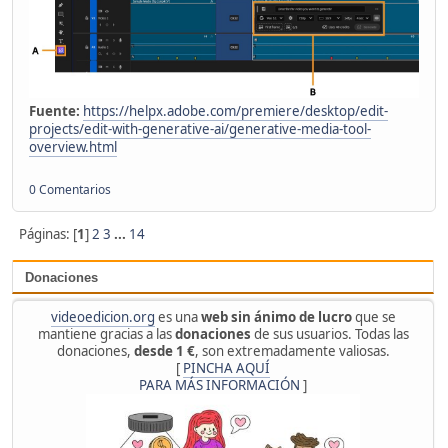
Fuente:
https://helpx.adobe.com/premiere/desktop/edit-
projects/edit-with-generative-ai/generative-media-tool-
overview.html
0 Comentarios
Páginas: [
1
]
2
3
...
14
Donaciones
videoedicion.org
es una
web sin ánimo de lucro
que se
mantiene gracias a las
donaciones
de sus usuarios. Todas las
donaciones,
desde 1 €
, son extremadamente valiosas.
[
PINCHA AQUÍ
PARA MÁS INFORMACIÓN
]