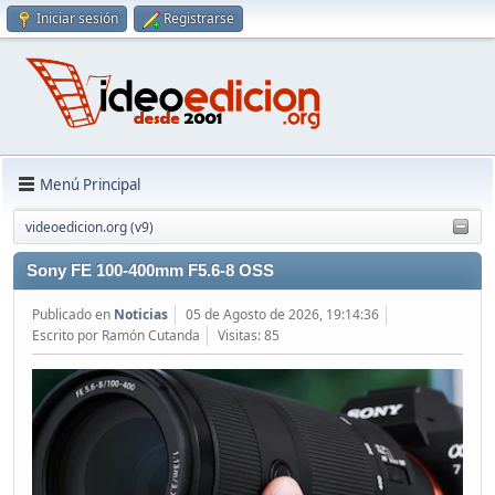
Iniciar sesión
Registrarse
Menú Principal
videoedicion.org (v9)
Sony FE 100-400mm F5.6-8 OSS
Publicado en
Noticias
05 de Agosto de 2026, 19:14:36
Escrito por Ramón Cutanda
Visitas: 85