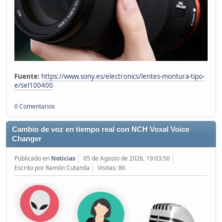
Fuente:
https://www.sony.es/electronics/lentes-montura-tipo-
e/sel100400
0 Comentarios
Cambio de voz en tiempo real con NCH Voxal Voice
Changer
Publicado en
Noticias
05 de Agosto de 2026, 19:03:50
Escrito por Ramón Cutanda
Visitas: 86