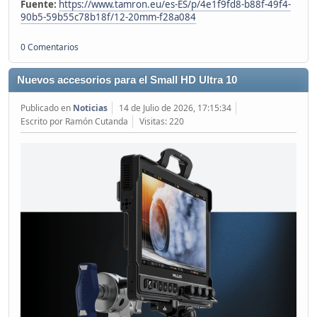
Fuente:
https://www.tamron.eu/es-ES/p/4e1f9fd8-b88f-49f4-
90b5-59b55c78b18f/12-20mm-f28a084
0 Comentarios
Nuevos accesorios para el Small HD Ultra 10
Publicado en
Noticias
14 de Julio de 2026, 17:15:34
Escrito por Ramón Cutanda
Visitas: 220