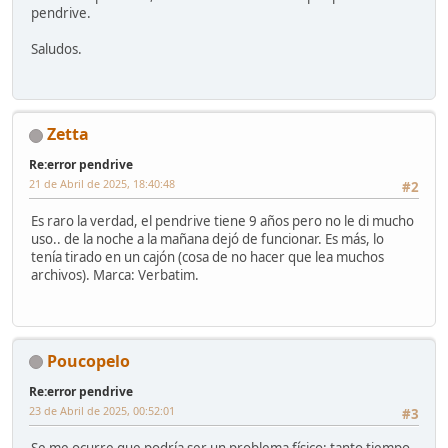
pendrive.
Saludos.
Zetta
Re:error pendrive
21 de Abril de 2025, 18:40:48
#2
Es raro la verdad, el pendrive tiene 9 años pero no le di mucho
uso.. de la noche a la mañana dejó de funcionar. Es más, lo
tenía tirado en un cajón (cosa de no hacer que lea muchos
archivos). Marca: Verbatim.
Poucopelo
Re:error pendrive
23 de Abril de 2025, 00:52:01
#3
Se me ocurre que podría ser un problema físico: tanto tiempo