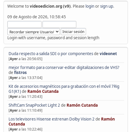
Welcome to
videoedicion.org (v9)
. Please
login
or
sign up
.
09 de Agosto de 2026, 10:58:45
Login with username, password and session length
Duda respecto a salida SDI o por componentes
de
videonet
[
Ayer
a las 20:56:05]
mejor formato para conservar-editar digitalizaciones de VHS?
de
fistros
[
Ayer
a las 13:37:04]
Kit de accesorios magnéticos para grabación con el móvil 7Rig
G1(K1)
de
Ramón Cutanda
[
Ayer
a las 11:20:43]
ShiftCam SnapPocket Light 2
de
Ramón Cutanda
[
Ayer
a las 11:10:49]
Los televisores Hisense estrenan Dolby Vision 2
de
Ramón
Cutanda
[
Ayer
a las 10:22:46]