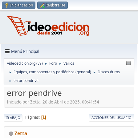
Iniciar sesión
Registrarse
Menú Principal
videoedicion.org (v9)
Foro
Varios
►
►
Equipos, componentes y periféricos (general)
Discos duros
►
►
error pendrive
►
error pendrive
Iniciado por Zetta, 20 de Abril de 2025, 00:41:54
Páginas
1
IR ABAJO
ACCIONES DEL USUARIO
Zetta