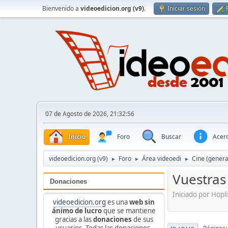
Bienvenido a
videoedicion.org (v9)
.
Iniciar sesión
07 de Agosto de 2026, 21:32:56
Inicio
Foro
Buscar
Acerc
videoedicion.org (v9)
Foro
Área videoedi
Cine (genera
►
►
►
Vuestras 
Donaciones
Iniciado por Hopl
videoedicion.org
es una
web sin
ánimo de lucro
que se mantiene
gracias a las
donaciones
de sus
usuarios. Todas las donaciones,