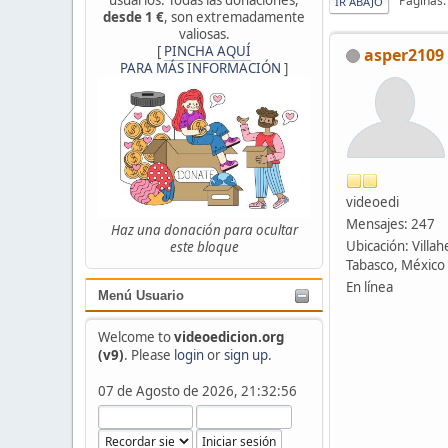
Páginas
IR ABAJO
desde 1 €
, son extremadamente
valiosas.
[
PINCHA AQUÍ
asper2109
PARA MÁS INFORMACIÓN
]
videoedi
Mensajes: 247
Haz una donación para ocultar
Ubicación: Villa
este bloque
Tabasco, México
En línea
Menú Usuario
Welcome to
videoedicion.org
(v9)
. Please
login
or
sign up
.
07 de Agosto de 2026, 21:32:56