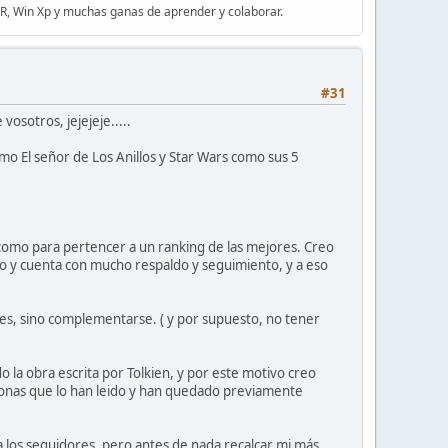
DR, Win Xp y muchas ganas de aprender y colaborar.
#31
osotros, jejejeje.....
mo El señor de Los Anillos y Star Wars como sus 5
e como para pertencer a un ranking de las mejores. Creo
uvo y cuenta con mucho respaldo y seguimiento, y a eso
tes, sino complementarse. ( y por supuesto, no tener
o la obra escrita por Tolkien, y por este motivo creo
sonas que lo han leido y han quedado previamente
ara los seguidores, pero antes de nada recalcar mi más