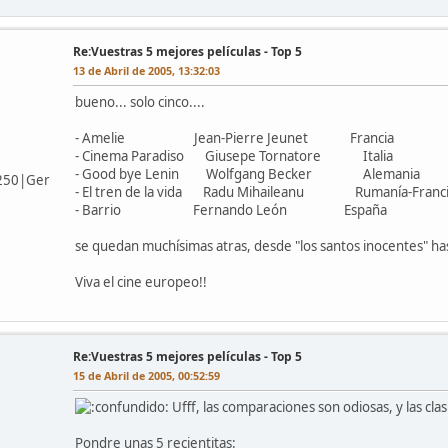
Re:Vuestras 5 mejores películas - Top 5
13 de Abril de 2005, 13:32:03
bueno... solo cinco....
- Amelie Jean-Pierre Jeunet Francia
- Cinema Paradiso Giusepe Tornatore Italia
- Good bye Lenin Wolfgang Becker Alemania
250|Ger
- El tren de la vida Radu Mihaileanu Rumanía-Franci
- Barrio Fernando León España
se quedan muchísimas atras, desde "los santos inocentes" has
Viva el cine europeo!!
Re:Vuestras 5 mejores películas - Top 5
15 de Abril de 2005, 00:52:59
Ufff, las comparaciones son odiosas, y las clas
Pondre unas 5 recientitas: