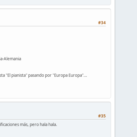
#34
a-Alemania
ta "El pianista" pasando por "Europa Europa"...
#35
ificaciones más, pero hala hala.