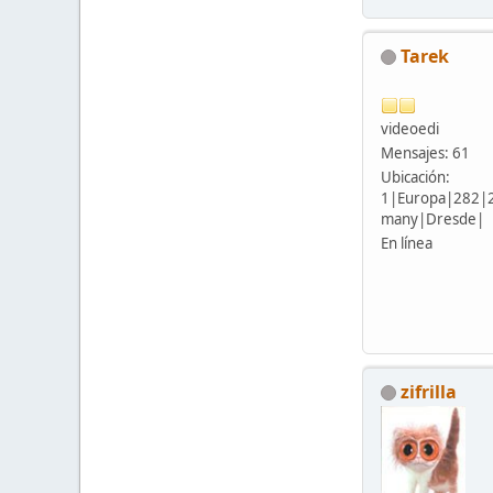
Tarek
videoedi
Mensajes: 61
Ubicación:
1|Europa|282|
many|Dresde|
En línea
zifrilla