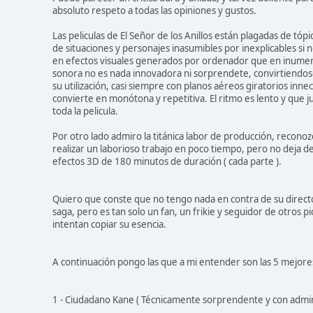
absoluto respeto a todas las opiniones y gustos.
Las peliculas de El Señor de los Anillos están plagadas de tóp
de situaciones y personajes inasumibles por inexplicables si n
en efectos visuales generados por ordenador que en inumer
sonora no es nada innovadora ni sorprendete, convirtiendose 
su utilización, casi siempre con planos aéreos giratorios in
convierte en monótona y repetitiva. El ritmo es lento y que jun
toda la pelicula.
Por otro lado admiro la titánica labor de producción, recono
realizar un laborioso trabajo en poco tiempo, pero no deja de
efectos 3D de 180 minutos de duración ( cada parte ).
Quiero que conste que no tengo nada en contra de su director
saga, pero es tan solo un fan, un frikie y seguidor de otros
intentan copiar su esencia.
A continuación pongo las que a mi entender son las 5 mejores 
1 - Ciudadano Kane ( Técnicamente sorprendente y con admir