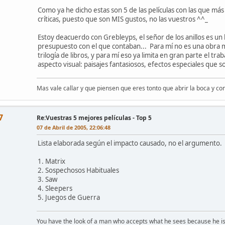
Como ya he dicho estas son 5 de las películas con las que más
críticas, puesto que son MIS gustos, no las vuestros ^^_
Estoy deacuerdo con Grebleyps, el señor de los anillos es un
presupuesto con el que contaban... Para mí no es una obra ma
trilogía de libros, y para mí eso ya limita en gran parte el tra
aspecto visual: paisajes fantasiosos, efectos especiales que 
Mas vale callar y que piensen que eres tonto que abrir la boca y c
7
Re:Vuestras 5 mejores películas - Top 5
07 de Abril de 2005, 22:06:48
Lista elaborada según el impacto causado, no el argumento.
1. Matrix
2. Sospechosos Habituales
3. Saw
4. Sleepers
5. Juegos de Guerra
You have the look of a man who accepts what he sees because he is