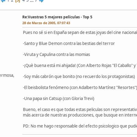
1
2
4
5
...
7
3
Re:Vuestras 5 mejores películas - Top 5
28 de Marzo de 2005, 07:07:43
Pues no sé si en España sepan de estas joyas del cine naciona
-Santo y Blue Demon contra las bestias del terror
-Viruta y Capulina contra las momias
-¡Què buena está mi ahijada! (Con Alberto Rojas "El Caballo" y
hermosa,
-Soy más cabrón que bonito (no recuerdo los protagonistas)
-El beisbolista fenómeno (con Adalberto Martínez "Resortes"
-Una papa sin Catsup (con Gloria Trevi)
Bueno, el caso es que todas estas peliculas son representati
más acerca de nuestras producciones, que busque en internet
PD: No me hago responsable del efecto psicologico que pudie