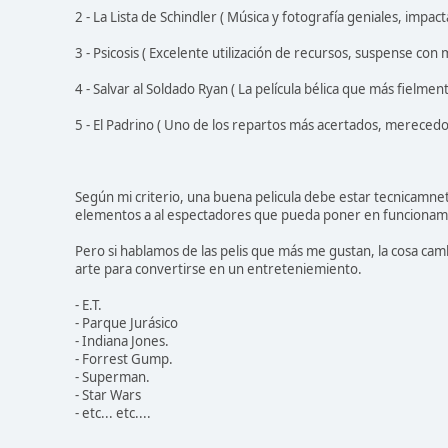
2 - La Lista de Schindler ( Música y fotografía geniales, impac
3 - Psicosis ( Excelente utilización de recursos, suspense con 
4 - Salvar al Soldado Ryan ( La película bélica que más fielment
5 - El Padrino ( Uno de los repartos más acertados, merecedora
Según mi criterio, una buena pelicula debe estar tecnicamnet
elementos a al espectadores que pueda poner en funcionam
Pero si hablamos de las pelis que más me gustan, la cosa camb
arte para convertirse en un entreteniemiento.
- E.T.
- Parque Jurásico
- Indiana Jones.
- Forrest Gump.
- Superman.
- Star Wars
- etc... etc....