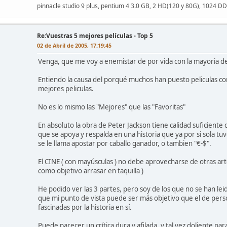
pinnacle studio 9 plus, pentium 4 3.0 GB, 2 HD(120 y 80G), 1024 D
Re:Vuestras 5 mejores películas - Top 5
02 de Abril de 2005, 17:19:45
Venga, que me voy a enemistar de por vida con la mayoria de v
Entiendo la causa del porqué muchos han puesto peliculas co
mejores peliculas.
No es lo mismo las "Mejores" que las "Favoritas"
En absoluto la obra de Peter Jackson tiene calidad suficient
que se apoya y respalda en una historia que ya por si sola t
se le llama apostar por caballo ganador, o tambien "€-$".
El CINE ( con mayúsculas ) no debe aprovecharse de otras ar
como objetivo arrasar en taquilla )
He podido ver las 3 partes, pero soy de los que no se han leid
que mi punto de vista puede ser más objetivo que el de per
fascinadas por la historia en sí.
Puede parecer un crítica dura y afilada, y tal vez doliente p