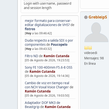
Login with username, password
and session length
GrebleipS
mejor formato para conservar-
editar digitalizaciones de VHS?
de
fistros
[
Hoy
a las 09:46:42]
Duda respecto a salida SDI o por
componentes
de
Poucopelo
[
Hoy
a las 09:43:32]
videoedi
Filtro ND
de
Ramón Cutanda
Mensajes: 98
[05 de Agosto de 2026, 19:23:53]
En línea
Sony FE 100-400mm F5.6-8 OSS
de
Ramón Cutanda
[05 de Agosto de 2026, 19:14:36]
Cambio de voz en tiempo real
con NCH Voxal Voice Changer
de
Ramón Cutanda
[05 de Agosto de 2026, 19:03:50]
Adaptador DOF MK3 de
Beastgrip
de
Ramón Cutanda