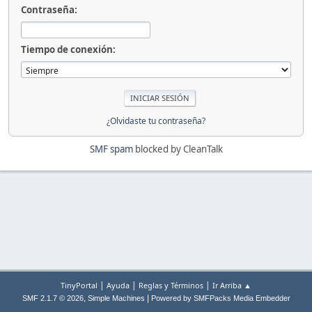
Contraseña:
Tiempo de conexión:
¿Olvidaste tu contraseña?
SMF spam
blocked by CleanTalk
|
|
|
TinyPortal
Ayuda
Reglas y Términos
Ir Arriba ▲
,
|
SMF 2.1.7 © 2026
Simple Machines
Powered by SMFPacks Media Embedder