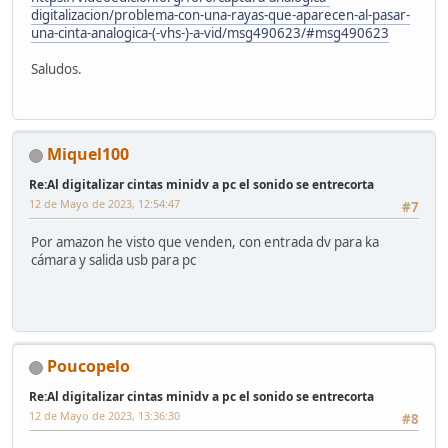
digitalizacion/problema-con-una-rayas-que-aparecen-al-pasar-
una-cinta-analogica-(-vhs-)-a-vid/msg490623/#msg490623
Saludos.
Miquel100
Re:Al digitalizar cintas minidv a pc el sonido se entrecorta
12 de Mayo de 2023, 12:54:47
#7
Por amazon he visto que venden, con entrada dv para ka
cámara y salida usb para pc
Poucopelo
Re:Al digitalizar cintas minidv a pc el sonido se entrecorta
12 de Mayo de 2023, 13:36:30
#8