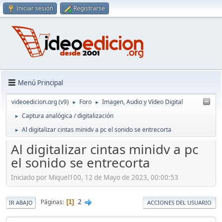
Iniciar sesión
Registrarse
Menú Principal
videoedicion.org (v9)
Foro
Imagen, Audio y Vídeo Digital
►
►
Captura analógica / digitalización
►
Al digitalizar cintas minidv a pc el sonido se entrecorta
►
Al digitalizar cintas minidv a pc
el sonido se entrecorta
Iniciado por Miquel100, 12 de Mayo de 2023, 00:00:53
2
Páginas
1
IR ABAJO
ACCIONES DEL USUARIO