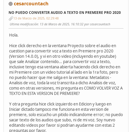
cesarcountach
NO PUEDO CONVERTIR AUDIO A TEXTO EN PREMIERE PRO 2020
13 de Marzo de 2025, 02:29:48
Ultima modificación
: 13 de Marzo de 2025, 16:10:32 por cesarcountach
Hola.
Hice click derecho en la ventana Proyecto sobre el audio en
cuestion para convertir voz a texto en Premiere pro 2020
(Version 14.0.0), y vi en otro video (incluyendo en youtube)
que sale Analizar contenido... para convertir voz a texto,
inclusive tengo esa ventana abierta haciendo click derecho en
mi Premiere con un video tutorial al lado en la 1ra foto, pero
no puedo hacer que me salga en la ventana: Metadatos -
Analisis de voz, toda la voz transcrita a dicho Analisis de voz,
como en otras versiones, mi pregunta es COMO VOLVER VOZ A
TEXTO EN ESTA VERSION DE PREMIERE?
Y otra pregunta hice click izquierdo en Edicion y luego en
Iniciar dictado tampoco me funciona en esta version de
premiere, solo escucho un pitido indicandome error; no puedo
sacar texto de los audios que subo, ni de mi voz. Soy nuevo
editando videos por favor si podrian ayudarme con estas 2
preguntas por favor.