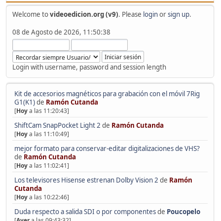
Welcome to
videoedicion.org (v9)
. Please
login
or
sign up
.
08 de Agosto de 2026, 11:50:38
Login with username, password and session length
Kit de accesorios magnéticos para grabación con el móvil 7Rig
G1(K1)
de
Ramón Cutanda
[
Hoy
a las 11:20:43]
ShiftCam SnapPocket Light 2
de
Ramón Cutanda
[
Hoy
a las 11:10:49]
mejor formato para conservar-editar digitalizaciones de VHS?
de
Ramón Cutanda
[
Hoy
a las 11:02:41]
Los televisores Hisense estrenan Dolby Vision 2
de
Ramón
Cutanda
[
Hoy
a las 10:22:46]
Duda respecto a salida SDI o por componentes
de
Poucopelo
[
Ayer
a las 09:43:32]