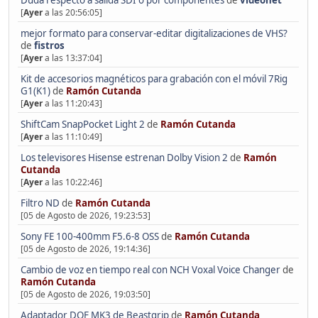
Duda respecto a salida SDI o por componentes
de
videonet
[
Ayer
a las 20:56:05]
mejor formato para conservar-editar digitalizaciones de VHS?
de
fistros
[
Ayer
a las 13:37:04]
Kit de accesorios magnéticos para grabación con el móvil 7Rig
G1(K1)
de
Ramón Cutanda
[
Ayer
a las 11:20:43]
ShiftCam SnapPocket Light 2
de
Ramón Cutanda
[
Ayer
a las 11:10:49]
Los televisores Hisense estrenan Dolby Vision 2
de
Ramón
Cutanda
[
Ayer
a las 10:22:46]
Filtro ND
de
Ramón Cutanda
[05 de Agosto de 2026, 19:23:53]
Sony FE 100-400mm F5.6-8 OSS
de
Ramón Cutanda
[05 de Agosto de 2026, 19:14:36]
Cambio de voz en tiempo real con NCH Voxal Voice Changer
de
Ramón Cutanda
[05 de Agosto de 2026, 19:03:50]
Adaptador DOF MK3 de Beastgrip
de
Ramón Cutanda