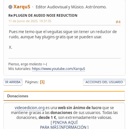
XarquS
Editor Audiovisual y Músico. Astrónomo.
Re:PLUGIN DE AUDIO NOIE REDUCTION
11 de Junio de 2025, 19:37:35
#4
Pues me temo que el veguitas sigue sin tener un reductor de
ruido, aunque hay plugins gratis que se pueden usar.
X.
Pienso, ergo molesto >-(
Mis tutoriales:
https://www.youtube.com/XarquS
Páginas
1
IR ARRIBA
ACCIONES DEL USUARIO
Donaciones
videoedicion.org
es una
web sin ánimo de lucro
que se
mantiene gracias a las
donaciones
de sus usuarios. Todas las
donaciones,
desde 1 €
, son extremadamente valiosas.
[
PINCHA AQUÍ
PARA MÁS INFORMACIÓN
]