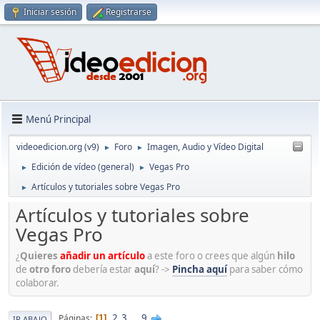
Iniciar sesión
Registrarse
Menú Principal
videoedicion.org (v9)
Foro
Imagen, Audio y Vídeo Digital
►
►
Edición de vídeo (general)
Vegas Pro
►
►
Artículos y tutoriales sobre Vegas Pro
►
Artículos y tutoriales sobre
Vegas Pro
¿
Quieres
añadir un artículo
a este foro o crees que algún
hilo
de
otro foro
debería estar
aquí
? ->
Pincha aquí
para saber cómo
colaborar.
2
3
...
9
Páginas
1
IR ABAJO