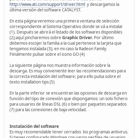
http://www.ati.com/support/driver.html
y descargamos la
última versión del software CATALYST.
En esta página veremos una primera ventana de selección
correspondiente al Sistema Operativo donde se vá a instalar
(1). Después se abrirá el listado de los softwares disponibles
(2);aquí pincharemos sobre
Graphic
Driver.
Por último
debemos escojer la familia a la cual pertenece la tarjeta que
tengamos instalada (3); en mi caso la Radeon Family.
Fiinalmente pulsar sobre el icono GO (4)
La siguiente página nos muestra información sobre la
descarga. Es muy conveniente leer las recomendaciones para
la correcta instalación del software; para ello pulsa sobre el
texto installation tips (5)
En la parte inferior se encuentran las opciones de descarga en
función del tipo de conexión que dispongamos: un solo fichero
para usuarios de líneas DSL (6) o bien por paquetes separados
(7) para las conexiones de baja velocidad.
Instalación del software
Es muy recomendable tener cerrados los programas antivirus.
Si tienes configurado Windows con varios perfiles de usuarios,