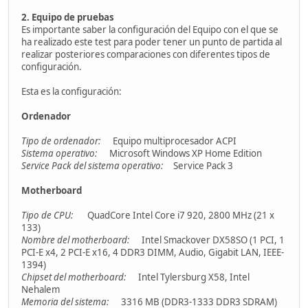
2. Equipo de pruebas
Es importante saber la configuración del Equipo con el que se
ha realizado este test para poder tener un punto de partida al
realizar posteriores comparaciones con diferentes tipos de
configuración.
Esta es la configuración:
Ordenador
Tipo de ordenador:
Equipo multiprocesador ACPI
Sistema operativo:
Microsoft Windows XP Home Edition
Service Pack del sistema operativo:
Service Pack 3
Motherboard
Tipo de CPU:
QuadCore Intel Core i7 920, 2800 MHz (21 x
133)
Nombre del motherboard:
Intel Smackover DX58SO (1 PCI, 1
PCI-E x4, 2 PCI-E x16, 4 DDR3 DIMM, Audio, Gigabit LAN, IEEE-
1394)
Chipset del motherboard:
Intel Tylersburg X58, Intel
Nehalem
Memoria del sistema:
3316 MB (DDR3-1333 DDR3 SDRAM)