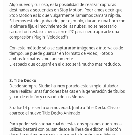
Algo nuevo y curioso, es la posibilidad de realizar capturas
destinadas a secuencias en Stop Motion. Podríamos decir que
Stop Motion es lo que vulgarmente llamamos cámara rápida.
Si hemos estado grabando, por ejemplo, durante una hora con
la cámara fija, el movimiento de las nubes, no se necesario
cargar toda esta secuencia en el PC para luego aplicarle una
compresión (Plugin "Velocidad")
Con este método sólo se capturarán imágenes a intervalos de
tiempo. Se puede guardar en formato de Vídeo, Fotos o
ambos formatos simultáneamente.
El espacio que ocupará en el disco será mucho mas reducido.
8. Title Decko
Desde siempre Studio ha incorporado este simple titulador
para realizar unas funciones básicas en la generación de títulos
y para le edición y creación de los Menús.
Studio-14 presenta una novedad. Junto a Title Decko Clásico
aparece el nuevo Title Decko Animado
Para poder seleccionar cual de estas dos opciones queremos
utilizar, bastará con pulsar, desde la línea de edición, el botón
derecho del mouse y seleccionar esta función en el Menú