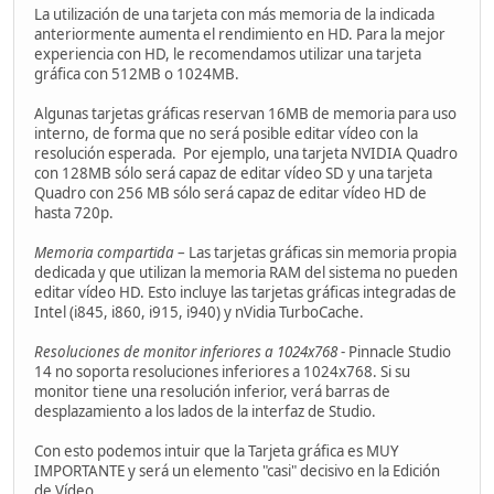
La utilización de una tarjeta con más memoria de la indicada
anteriormente aumenta el rendimiento en HD. Para la mejor
experiencia con HD, le recomendamos utilizar una tarjeta
gráfica con 512MB o 1024MB.
Algunas tarjetas gráficas reservan 16MB de memoria para uso
interno, de forma que no será posible editar vídeo con la
resolución esperada. Por ejemplo, una tarjeta NVIDIA Quadro
con 128MB sólo será capaz de editar vídeo SD y una tarjeta
Quadro con 256 MB sólo será capaz de editar vídeo HD de
hasta 720p.
Memoria compartida
– Las tarjetas gráficas sin memoria propia
dedicada y que utilizan la memoria RAM del sistema no pueden
editar vídeo HD. Esto incluye las tarjetas gráficas integradas de
Intel (i845, i860, i915, i940) y nVidia TurboCache.
Resoluciones de monitor inferiores a 1024x768
- Pinnacle Studio
14 no soporta resoluciones inferiores a 1024x768. Si su
monitor tiene una resolución inferior, verá barras de
desplazamiento a los lados de la interfaz de Studio.
Con esto podemos intuir que la Tarjeta gráfica es MUY
IMPORTANTE y será un elemento "casi" decisivo en la Edición
de Vídeo.