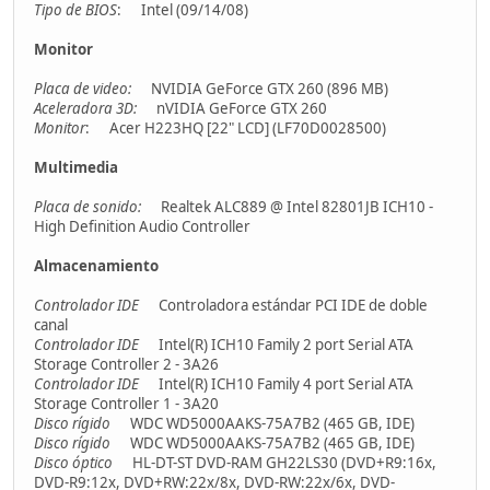
Tipo de BIOS
: Intel (09/14/08)
Monitor
Placa de video:
NVIDIA GeForce GTX 260 (896 MB)
Aceleradora 3D:
nVIDIA GeForce GTX 260
Monitor
: Acer H223HQ [22" LCD] (LF70D0028500)
Multimedia
Placa de sonido:
Realtek ALC889 @ Intel 82801JB ICH10 -
High Definition Audio Controller
Almacenamiento
Controlador IDE
Controladora estándar PCI IDE de doble
canal
Controlador IDE
Intel(R) ICH10 Family 2 port Serial ATA
Storage Controller 2 - 3A26
Controlador IDE
Intel(R) ICH10 Family 4 port Serial ATA
Storage Controller 1 - 3A20
Disco rígido
WDC WD5000AAKS-75A7B2 (465 GB, IDE)
Disco rígido
WDC WD5000AAKS-75A7B2 (465 GB, IDE)
Disco óptico
HL-DT-ST DVD-RAM GH22LS30 (DVD+R9:16x,
DVD-R9:12x, DVD+RW:22x/8x, DVD-RW:22x/6x, DVD-