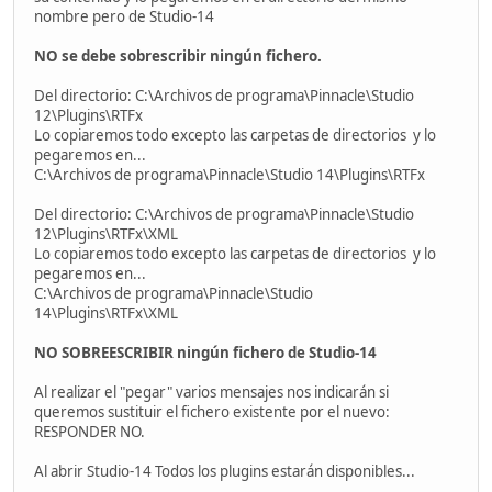
nombre pero de Studio-14
NO se debe sobrescribir ningún fichero.
Del directorio: C:\Archivos de programa\Pinnacle\Studio
12\Plugins\RTFx
Lo copiaremos todo excepto las carpetas de directorios y lo
pegaremos en...
C:\Archivos de programa\Pinnacle\Studio 14\Plugins\RTFx
Del directorio: C:\Archivos de programa\Pinnacle\Studio
12\Plugins\RTFx\XML
Lo copiaremos todo excepto las carpetas de directorios y lo
pegaremos en...
C:\Archivos de programa\Pinnacle\Studio
14\Plugins\RTFx\XML
NO SOBREESCRIBIR ningún fichero de Studio-14
Al realizar el "pegar" varios mensajes nos indicarán si
queremos sustituir el fichero existente por el nuevo:
RESPONDER NO.
Al abrir Studio-14 Todos los plugins estarán disponibles...