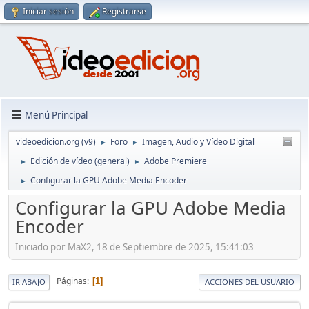
Iniciar sesión
Registrarse
Menú Principal
videoedicion.org (v9)
Foro
Imagen, Audio y Vídeo Digital
►
►
Edición de vídeo (general)
Adobe Premiere
►
►
Configurar la GPU Adobe Media Encoder
►
Configurar la GPU Adobe Media
Encoder
Iniciado por MaX2, 18 de Septiembre de 2025, 15:41:03
Páginas
1
IR ABAJO
ACCIONES DEL USUARIO