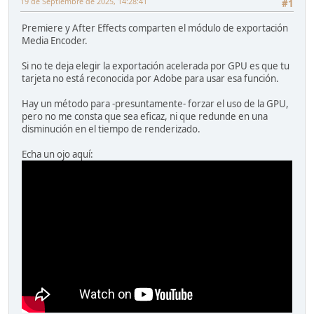
19 de Septiembre de 2025, 14:28:41
#1
Premiere y After Effects comparten el módulo de exportación
Media Encoder.
Si no te deja elegir la exportación acelerada por GPU es que tu
tarjeta no está reconocida por Adobe para usar esa función.
Hay un método para -presuntamente- forzar el uso de la GPU,
pero no me consta que sea eficaz, ni que redunde en una
disminución en el tiempo de renderizado.
Echa un ojo aquí: