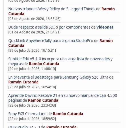
[05 de Agosto de 2026, 18:59:19]
Nuevos trípodes Wes y Ridley de 3 Legged Things
de
Ramón
Cutanda
[05 de Agosto de 2026, 18:55:46]
Duda respecto a salida SDI o por componentes
de
videonet
[01 de Agosto de 2026, 21:04:21]
QuickLink AnywhereTally para la gama StudioPro
de
Ramón
Cutanda
[29 de Julio de 2026, 19:15:31]
Subtitle Edit v5.1.0 incorpora una larga lista de novedades y
mejoras
de
Ramón Cutanda
[29 de Julio de 2026, 11:08:10]
En preventa el Beastcage para Samsung Galaxy S26 Ultra
de
Ramón Cutanda
[23 de Julio de 2026, 16:54:18]
Aprende Davinci Resolve 21 en su nuevo manual de casi 4.500
páginas
de
Ramón Cutanda
[22 de Julio de 2026, 23:34:03]
Sony FX5 Cinema Line
de
Ramón Cutanda
[22 de Julio de 2026, 18:59:52]
OBS Studio 32.2.0
de
Ramón Cutanda