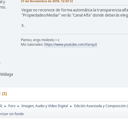
27 de Noviembre de 2018, 12:43:12
l y
omo.
Vegas no reconoce de forma automática la transparencia alfa
"Propiedades/Media/" verás "Canal Alfa" donde deberás elegi
X.
Pienso, ergo molesto >-(
Mis tutoriales:
https://www.youtube.com/XarquS
.
z-Málaga
1
9)
Foro
Imagen, Audio y Vídeo Digital
Edición Avanzada y Composición 
►
►
►
rizar sin fondo