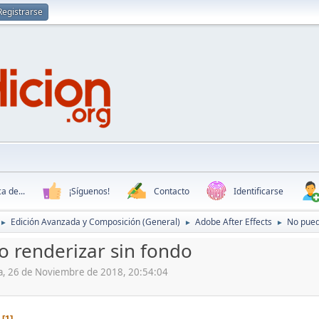
Registrarse
a de...
¡Síguenos!
Contacto
Identificarse
Edición Avanzada y Composición (General)
Adobe After Effects
No pued
►
►
►
 renderizar sin fondo
na, 26 de Noviembre de 2018, 20:54:04