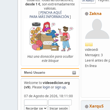
Páginas
IR ABAJO
desde 1 €
, son extremadamente
valiosas.
[
PINCHA AQUÍ
Zakna
PARA MÁS INFORMACIÓN
]
videoedi
Mensajes: 3
Haz una donación para ocultar
Leeré antes de 
este bloque
En línea
Menú Usuario
Welcome to
videoedicion.org
(v9)
. Please
login
or
sign up
.
07 de Agosto de 2026, 18:11:00
XarquS