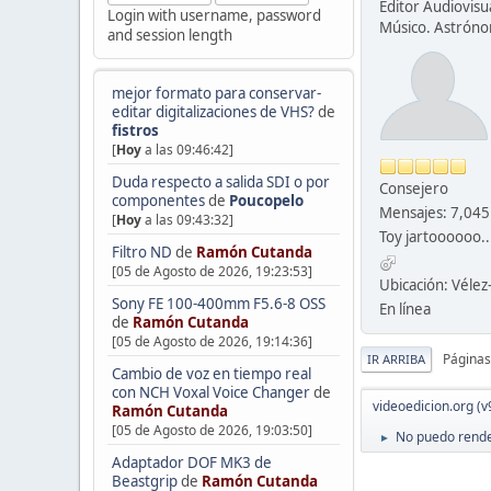
Editor Audiovisua
Login with username, password
Músico. Astrón
and session length
mejor formato para conservar-
editar digitalizaciones de VHS?
de
fistros
[
Hoy
a las 09:46:42]
Duda respecto a salida SDI o por
Consejero
componentes
de
Poucopelo
Mensajes: 7,045
[
Hoy
a las 09:43:32]
Toy jartoooooo..
Filtro ND
de
Ramón Cutanda
[05 de Agosto de 2026, 19:23:53]
Ubicación: Véle
Sony FE 100-400mm F5.6-8 OSS
En línea
de
Ramón Cutanda
[05 de Agosto de 2026, 19:14:36]
Páginas
IR ARRIBA
Cambio de voz en tiempo real
con NCH Voxal Voice Changer
de
videoedicion.org (v
Ramón Cutanda
[05 de Agosto de 2026, 19:03:50]
No puedo rende
►
Adaptador DOF MK3 de
Beastgrip
de
Ramón Cutanda