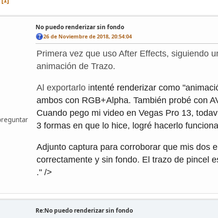
1
No puedo renderizar sin fondo
26 de Noviembre de 2018, 20:54:04
Primera vez que uso After Effects, siguiendo un
animación de Trazo.
Al exportarlo i
ntenté renderizar como "animac
ambos con RGB+Alpha. También probé con A
Cuando pego mi video en Vegas Pro 13, todaví
preguntar
3 formas en que lo hice, logré hacerlo funciona
Adjunto captura para corroborar que mis dos el
correctamente y sin fondo. El trazo de pincel
.
" />
Re:No puedo renderizar sin fondo