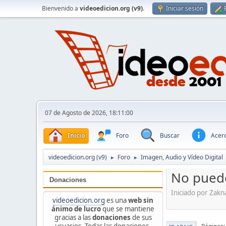
Bienvenido a
videoedicion.org (v9)
.
Iniciar sesión
07 de Agosto de 2026, 18:11:00
Inicio
Foro
Buscar
Acerc
videoedicion.org (v9)
Foro
Imagen, Audio y Vídeo Digital
►
►
No puedo
Donaciones
Iniciado por Zak
videoedicion.org
es una
web sin
ánimo de lucro
que se mantiene
gracias a las
donaciones
de sus
usuarios. Todas las donaciones,