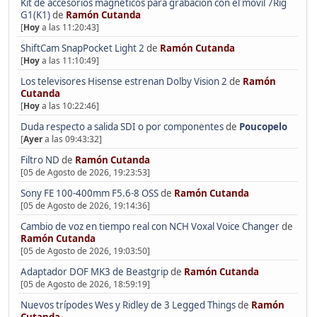
Kit de accesorios magnéticos para grabación con el móvil 7Rig
G1(K1)
de
Ramón Cutanda
[
Hoy
a las 11:20:43]
ShiftCam SnapPocket Light 2
de
Ramón Cutanda
[
Hoy
a las 11:10:49]
Los televisores Hisense estrenan Dolby Vision 2
de
Ramón
Cutanda
[
Hoy
a las 10:22:46]
Duda respecto a salida SDI o por componentes
de
Poucopelo
[
Ayer
a las 09:43:32]
Filtro ND
de
Ramón Cutanda
[05 de Agosto de 2026, 19:23:53]
Sony FE 100-400mm F5.6-8 OSS
de
Ramón Cutanda
[05 de Agosto de 2026, 19:14:36]
Cambio de voz en tiempo real con NCH Voxal Voice Changer
de
Ramón Cutanda
[05 de Agosto de 2026, 19:03:50]
Adaptador DOF MK3 de Beastgrip
de
Ramón Cutanda
[05 de Agosto de 2026, 18:59:19]
Nuevos trípodes Wes y Ridley de 3 Legged Things
de
Ramón