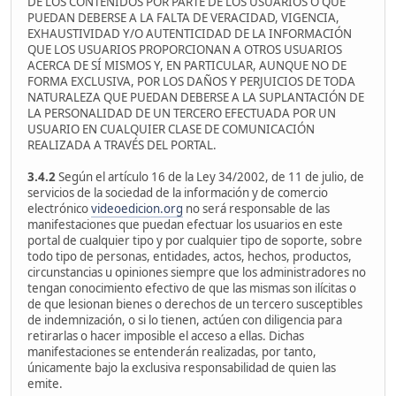
DE LOS CONTENIDOS POR PARTE DE LOS USUARIOS O QUE
PUEDAN DEBERSE A LA FALTA DE VERACIDAD, VIGENCIA,
EXHAUSTIVIDAD Y/O AUTENTICIDAD DE LA INFORMACIÓN
QUE LOS USUARIOS PROPORCIONAN A OTROS USUARIOS
ACERCA DE SÍ MISMOS Y, EN PARTICULAR, AUNQUE NO DE
FORMA EXCLUSIVA, POR LOS DAÑOS Y PERJUICIOS DE TODA
NATURALEZA QUE PUEDAN DEBERSE A LA SUPLANTACIÓN DE
LA PERSONALIDAD DE UN TERCERO EFECTUADA POR UN
USUARIO EN CUALQUIER CLASE DE COMUNICACIÓN
REALIZADA A TRAVÉS DEL PORTAL.
3.4.2
Según el artículo 16 de la Ley 34/2002, de 11 de julio, de
servicios de la sociedad de la información y de comercio
electrónico
videoedicion.org
no será responsable de las
manifestaciones que puedan efectuar los usuarios en este
portal de cualquier tipo y por cualquier tipo de soporte, sobre
todo tipo de personas, entidades, actos, hechos, productos,
circunstancias u opiniones siempre que los administradores no
tengan conocimiento efectivo de que las mismas son ilícitas o
de que lesionan bienes o derechos de un tercero susceptibles
de indemnización, o si lo tienen, actúen con diligencia para
retirarlas o hacer imposible el acceso a ellas. Dichas
manifestaciones se entenderán realizadas, por tanto,
únicamente bajo la exclusiva responsabilidad de quien las
emite.