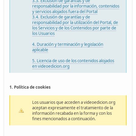
3.3. Exclusión de garantías y de
responsabilidad por la información, contenidos
y servicios alojados fuera del Portal
3.4. Exclusión de garantías y de
responsabilidad por la utilización del Portal, de
los Servicios y de los Contenidos por parte de
los Usuarios
4. Duración y terminación y legislación
aplicable
5. Licencia de uso de los contenidos alojados
en videoedicion.org
1. Política de cookies
Los usuarios que acceden a videoedicion.org
aceptan expresamente el tratamiento de la
información recabada en la forma y con los
fines mencionados a continuación.