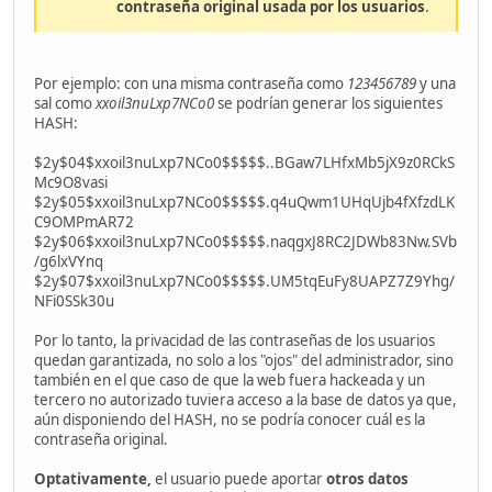
contraseña original usada por los usuarios
.
Por ejemplo: con una misma contraseña como
123456789
y una
sal como
xxoil3nuLxp7NCo0
se podrían generar los siguientes
HASH:
$2y$04$xxoil3nuLxp7NCo0$$$$$..BGaw7LHfxMb5jX9z0RCkS
Mc9O8vasi
$2y$05$xxoil3nuLxp7NCo0$$$$$.q4uQwm1UHqUjb4fXfzdLK
C9OMPmAR72
$2y$06$xxoil3nuLxp7NCo0$$$$$.naqgxJ8RC2JDWb83Nw.SVb
/g6lxVYnq
$2y$07$xxoil3nuLxp7NCo0$$$$$.UM5tqEuFy8UAPZ7Z9Yhg/
NFi0SSk30u
Por lo tanto, la privacidad de las contraseñas de los usuarios
quedan garantizada, no solo a los "ojos" del administrador, sino
también en el que caso de que la web fuera hackeada y un
tercero no autorizado tuviera acceso a la base de datos ya que,
aún disponiendo del HASH, no se podría conocer cuál es la
contraseña original.
Optativamente,
el usuario puede aportar
otros datos